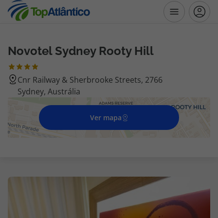
Novotel Sydney Rooty Hill
Destinos
Cnr Railway & Sherbrooke Streets, 2766
Voos
Sydney, Austrália
Hotéis
Ver mapa
Voos + Hotel
Pacotes de Férias
Disneyland ® Paris
Escapadinhas