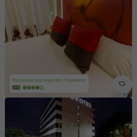
Cruzeiros
Promoções
Especialistas
Cheque Viagem
Rede de Lojas
Pontuação dos viajantes Tripadvisor
Blog TopViagens
Área de Cliente