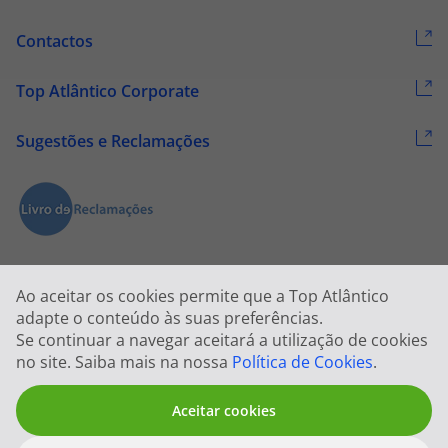
Contactos
Top Atlântico Corporate
Sugestões e Reclamações
Ao aceitar os cookies permite que a Top Atlântico
adapte o conteúdo às suas preferências.
Se continuar a navegar aceitará a utilização de cookies
2026 © Todos os direitos reservados:
Top Atlântico, Viagens e Turismo
no site. Saiba mais na nossa
Política de Cookies
.
S.A. – RNAVT 1833
Aceitar cookies