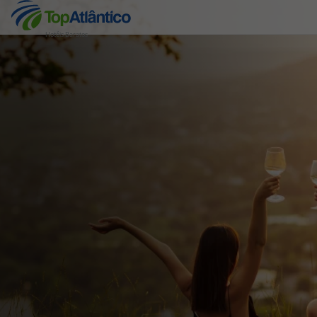
Hotéis Baratos
Destinos
Voos
Hotéis
Voos + Hotel
Pacotes de Férias
Disneyland ® Paris
Escapadinhas