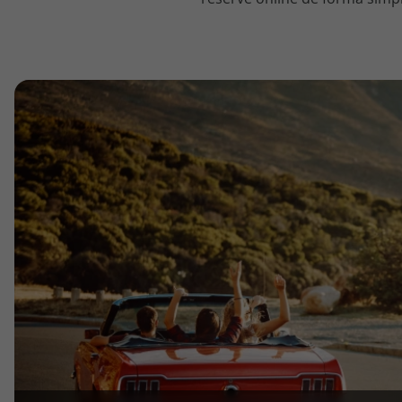
topatlantico@topatlantico.com