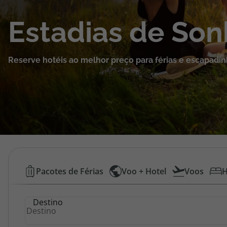
Cruzeiros
Estadias de So
Promoções
Reserve hotéis ao melhor preço para férias e escapadin
Especialistas
Cheque Viagem
Rede de Lojas
Blog TopViagens
Hotéis
Pacotes de Férias
Voo + Hotel
Voos
H
Baratos
Área de Cliente
Destino
|