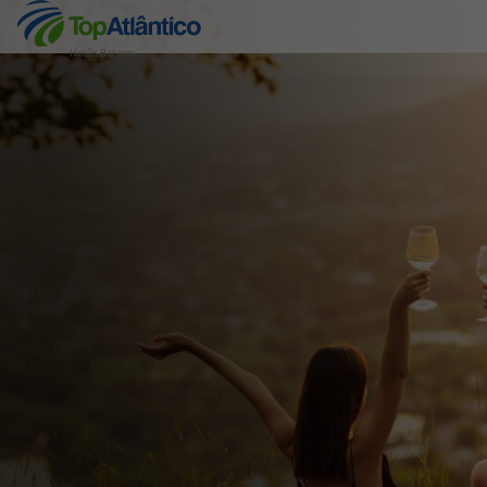
Hotéis Baratos
Destinos
Voos
Hotéis
Voos + Hotel
Pacotes de Férias
Disneyland ® Paris
Escapadinhas