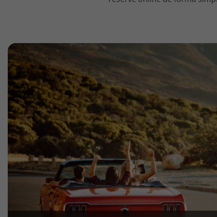
topatlantico@topatlantico.com