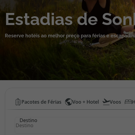
Cruzeiros
Estadias de So
Promoções
Reserve hotéis ao melhor preço para férias e escapadin
Especialistas
Cheque Viagem
Rede de Lojas
Blog TopViagens
Hotéis
Pacotes de Férias
Voo + Hotel
Voos
H
Baratos
Área de Cliente
Destino
|