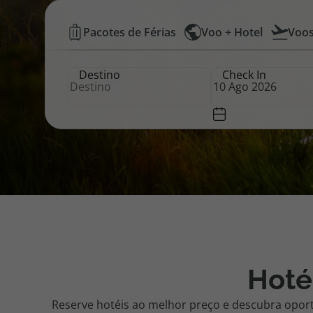
Hotéis
Pacotes de Férias
Voo + Hotel
Voo
Pacotes de Férias
Cheque V
Baratos
Destino
Check In
|
Disneyland ® Paris
Blog TopV
Top
Atlântico
Hoté
Reserve hotéis ao melhor preço e descubra opor