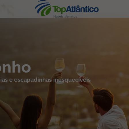
Hotéis Baratos
nhas
onho
ias e escapadinhas inesquecíveis
s
tas