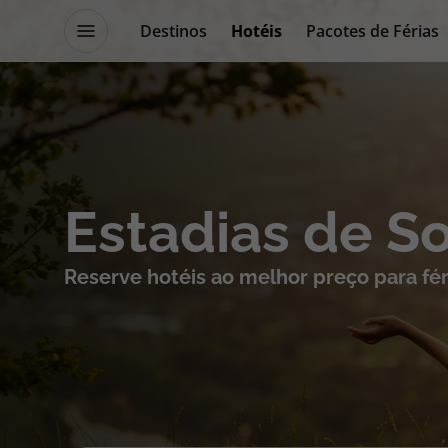
Destinos
Hotéis
Pacotes de Férias
Promoções
Blog TopViagens
Destinos
Escapadi
Estadias de S
Voos
Cruzeiros
Reserve hotéis ao melhor preço para fér
Hotéis
Promoçõe
Voos + Hotel
Especialis