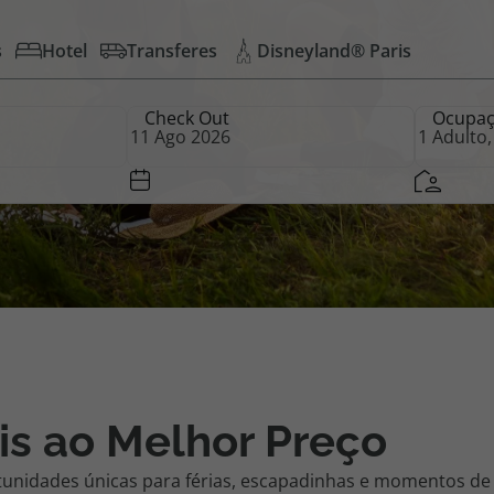
s
Hotel
Transferes
Disneyland® Paris
iagem
Check Out
Ocupa
iagens
is ao Melhor Preço
tunidades únicas para férias, escapadinhas e momentos de