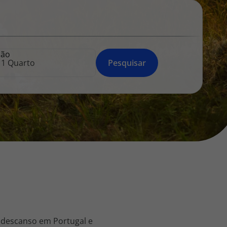
218 925 471
A sua agência de viagens Top Atlântico tem a preocupação de
estar sempre mais perto de si, para maior comodidade e total
facilidade na marcação das suas viagens, tem ainda ao seu
ção
dispor o nosso call center a funcionar todos os dias úteis das
Pesquisar
10:00 às 20:00 e Sábado das 10:00 às 14:00.
 descanso em Portugal e