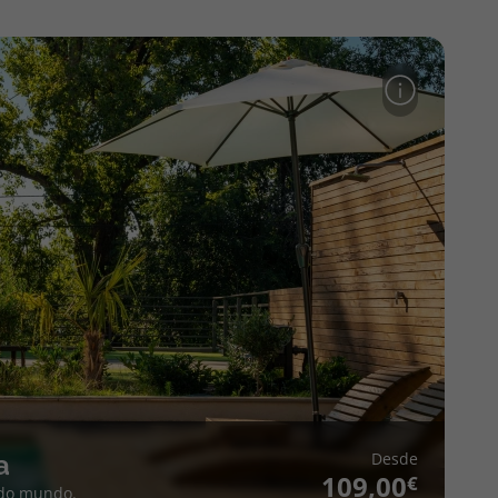
Desde
a
109,00
 do mundo.