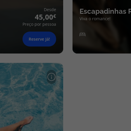
Desde
Escapadinhas 
45,00
Viva o romance!
Preço por pessoa
Reserve Já!