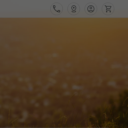
Área de Cliente
Agências
Contactos
Apoio ao cliente em Portugal
218 925 471
Apoio ao cliente no Estrangeiro