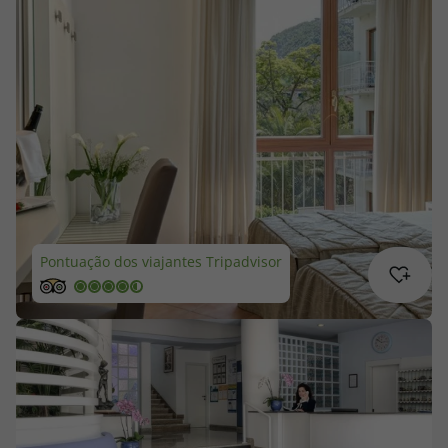
Cruzeiros
Promoções
Especialistas
Cheque Viagem
Rede de Lojas
Pontuação dos viajantes Tripadvisor
Blog TopViagens
Área de Cliente