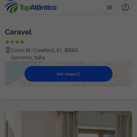
Caravel
Destinos
Corso M. Crawford, 61, 80065
Voos
Sorrento, Itália
Hotéis
Ver mapa
Voos + Hotel
Pacotes de Férias
Disneyland ® Paris
Escapadinhas