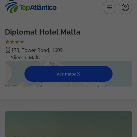
Diplomat Hotel Malta
Destinos
173, Tower Road, 1609
Voos
Sliema, Malta
Hotéis
Ver mapa
Voos + Hotel
Pacotes de Férias
Disneyland ® Paris
Escapadinhas