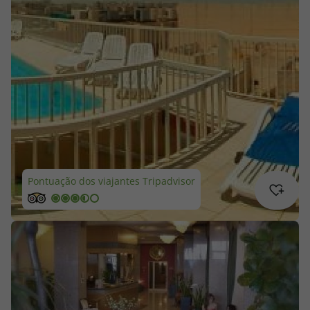
Cruzeiros
Promoções
Especialistas
Cheque Viagem
Rede de Lojas
Pontuação dos viajantes Tripadvisor
Blog TopViagens
Área de Cliente