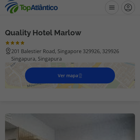
Quality Hotel Marlow
Destinos
201 Balestier Road, Singapore 329926, 329926
Voos
Singapura, Singapura
Hotéis
Ver mapa
Voos + Hotel
Pacotes de Férias
Disneyland ® Paris
Escapadinhas