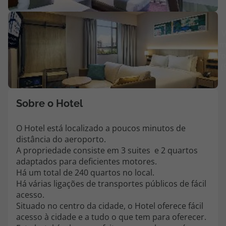
Agências
V
m
Contactos
fo
(
Apoio ao cliente em Portugal
218 925 471
Custo de uma chamada para a rede fixa nacional.
Sobre o Hotel
Apoio ao cliente no Estrangeiro
218 925 471
O Hotel está localizado a poucos minutos de
distância do aeroporto.
Custo de uma chamada para a rede fixa nacional.
A propriedade consiste em 3 suites e 2 quartos
A sua agência de viagens Top Atlântico tem a preocupação de estar
adaptados para deficientes motores.
sempre mais perto de si, para maior comodidade e total facilidade
Há um total de 240 quartos no local.
na marcação das suas viagens, tem ainda ao seu dispor o nosso call
Há várias ligações de transportes públicos de fácil
center a funcionar todos os dias úteis das 10:00 às 20:00 e Sábado
acesso.
das 10:00 às 14:00.
Situado no centro da cidade, o Hotel oferece fácil
acesso à cidade e a tudo o que tem para oferecer.