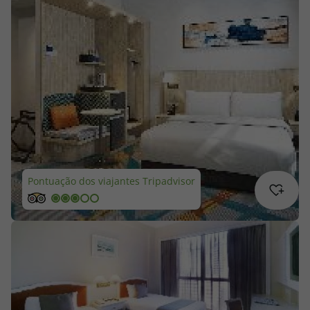
Cruzeiros
Promoções
Especialistas
Cheque Viagem
Rede de Lojas
Pontuação dos viajantes Tripadvisor
Blog TopViagens
Área de Cliente