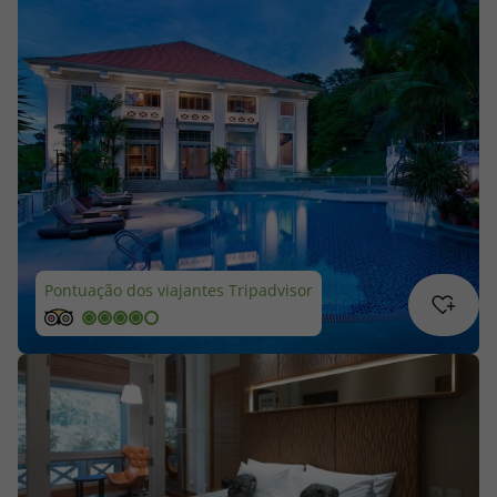
Cruzeiros
Promoções
Especialistas
Cheque Viagem
Rede de Lojas
Pontuação dos viajantes Tripadvisor
Blog TopViagens
Área de Cliente