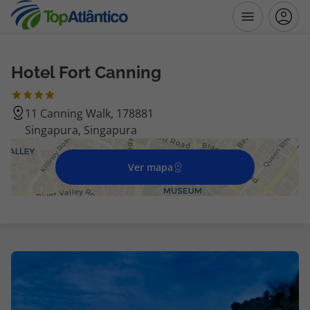
Hotel Fort Canning
Destinos
11 Canning Walk, 178881
Voos
Singapura, Singapura
Hotéis
Ver mapa
Voos + Hotel
Pacotes de Férias
Disneyland ® Paris
Escapadinhas