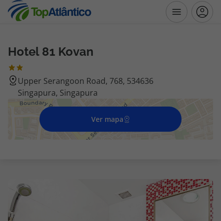
Hotel 81 Kovan
Destinos
Upper Serangoon Road, 768, 534636
Voos
Singapura, Singapura
Hotéis
Ver mapa
Voos + Hotel
Pacotes de Férias
Disneyland ® Paris
Escapadinhas