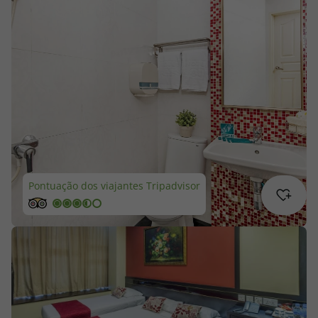
Cruzeiros
Promoções
Especialistas
Cheque Viagem
Rede de Lojas
Pontuação dos viajantes Tripadvisor
Blog TopViagens
Área de Cliente