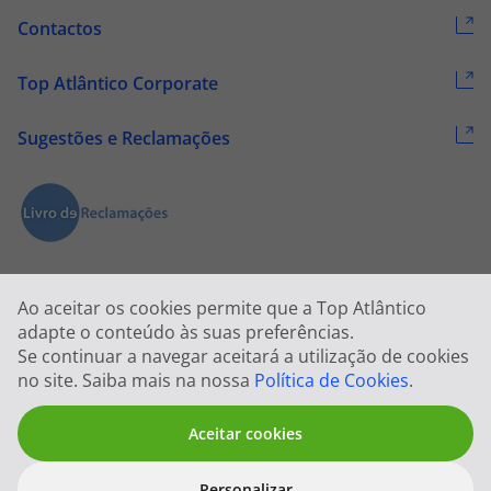
Contactos
Top Atlântico Corporate
Sugestões e Reclamações
Ao aceitar os cookies permite que a Top Atlântico
adapte o conteúdo às suas preferências.
Se continuar a navegar aceitará a utilização de cookies
2026 © Todos os direitos reservados:
Top Atlântico, Viagens e Turismo
no site. Saiba mais na nossa
Política de Cookies
.
S.A. – RNAVT 1833
Aceitar cookies
Personalizar