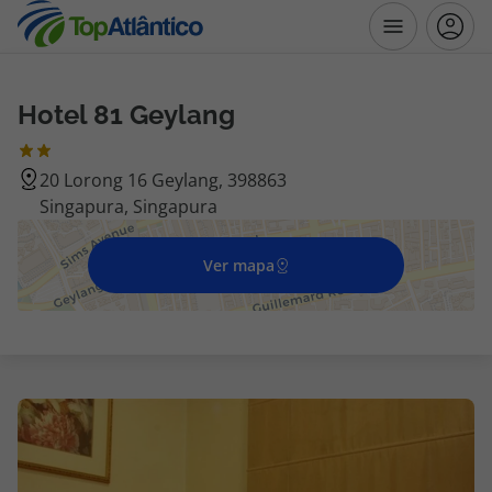
Hotel 81 Geylang
Destinos
20 Lorong 16 Geylang, 398863
Voos
Singapura, Singapura
Hotéis
Ver mapa
Voos + Hotel
Pacotes de Férias
Disneyland ® Paris
Escapadinhas