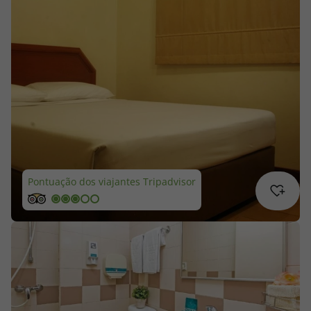
Cruzeiros
Promoções
Especialistas
Cheque Viagem
Rede de Lojas
Pontuação dos viajantes Tripadvisor
Blog TopViagens
Área de Cliente