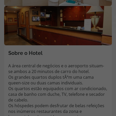
Agências
V
m
Contactos
fo
(
Apoio ao cliente em Portugal
218 925 471
Custo de uma chamada para a rede fixa nacional.
Sobre o Hotel
Apoio ao cliente no Estrangeiro
218 925 471
A área central de negócios e o aeroporto situam-
se ambos a 20 minutos de carro do hotel.
Custo de uma chamada para a rede fixa nacional.
Os grandes quartos duplos tÃªm uma cama
A sua agência de viagens Top Atlântico tem a preocupação de estar
queen-size ou duas camas individuais.
sempre mais perto de si, para maior comodidade e total facilidade
Os quartos estão equipados com ar condicionado,
na marcação das suas viagens, tem ainda ao seu dispor o nosso call
casa de banho com duche, TV, telefone e secador
center a funcionar todos os dias úteis das 10:00 às 20:00 e Sábado
de cabelo.
das 10:00 às 14:00.
Os hóspedes podem desfrutar de belas refeições
nos inúmeros restaurantes da zona e