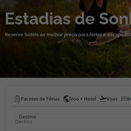
Cruzeiros
Estadias de So
Promoções
Reserve hotéis ao melhor preço para férias e escapadin
Especialistas
Cheque Viagem
Rede de Lojas
Blog TopViagens
Hotéis
Pacotes de Férias
Voo + Hotel
Voos
H
Baratos
Área de Cliente
Destino
|