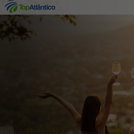
Hotéis Baratos
Destinos
Voos
Hotéis
Voos + Hotel
Pacotes de Férias
Disneyland ® Paris
Escapadinhas