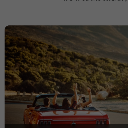
topatlantico@topatlantico.com