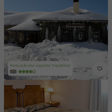
Cruzeiros
Promoções
Especialistas
Cheque Viagem
Rede de Lojas
Pontuação dos viajantes Tripadvisor
Blog TopViagens
Área de Cliente