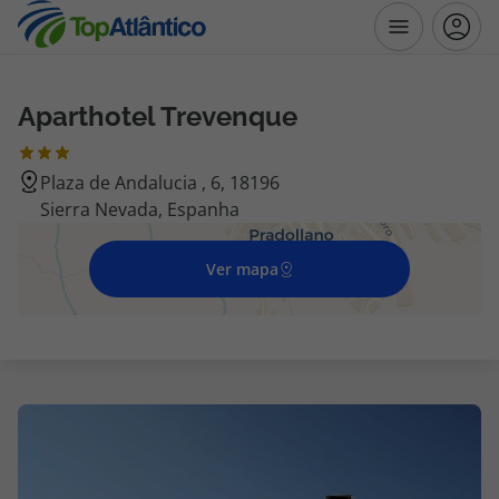
Aparthotel Trevenque
Destinos
Plaza de Andalucia , 6, 18196
Voos
Sierra Nevada, Espanha
Hotéis
Ver mapa
Voos + Hotel
Pacotes de Férias
Disneyland ® Paris
Escapadinhas