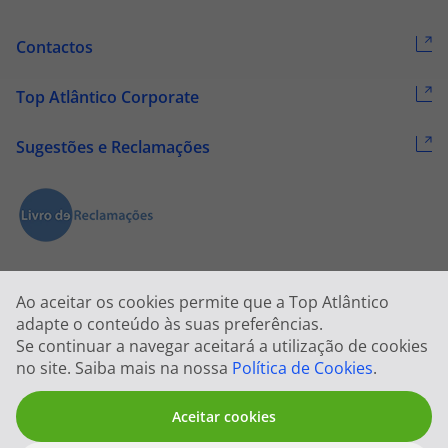
Contactos
Top Atlântico Corporate
Sugestões e Reclamações
Ao aceitar os cookies permite que a Top Atlântico
adapte o conteúdo às suas preferências.
Se continuar a navegar aceitará a utilização de cookies
2026 © Todos os direitos reservados:
Top Atlântico, Viagens e Turismo
no site. Saiba mais na nossa
Política de Cookies
.
S.A. – RNAVT 1833
Aceitar cookies