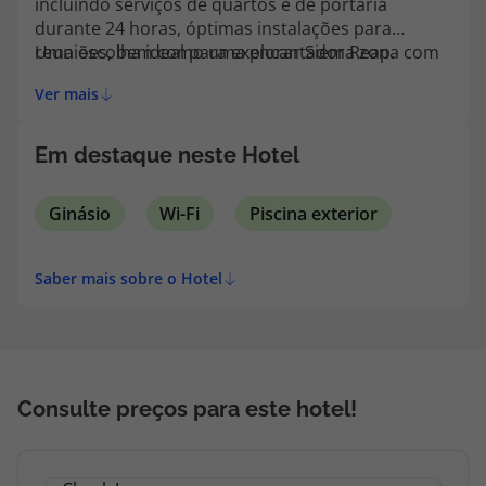
incluindo serviços de quartos e de portaria
topatlantico@topatlantico.com
durante 24 horas, óptimas instalações para
reuniões, bem como uma encantadora zona com
Uma escolha ideal para explorar Siem Reap.
piscina rodeada por palmeiras.
Ver mais
Em destaque neste Hotel
Ginásio
Wi-Fi
Piscina exterior
Saber mais sobre o Hotel
Consulte preços para este hotel!