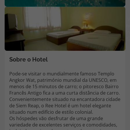
Agências
V
m
Contactos
fo
(
Apoio ao cliente em Portugal
218 925 471
Custo de uma chamada para a rede fixa nacional.
Sobre o Hotel
Apoio ao cliente no Estrangeiro
218 925 471
Pode-se visitar o mundialmente famoso Templo
Angkor Wat, património mundial da UNESCO, em
Custo de uma chamada para a rede fixa nacional.
menos de 15 minutos de carro; o pitoresco Bairro
A sua agência de viagens Top Atlântico tem a preocupação de estar
Francês Antigo fica a uma curta distância de carro.
sempre mais perto de si, para maior comodidade e total facilidade
Convenientemente situado na encantadora cidade
na marcação das suas viagens, tem ainda ao seu dispor o nosso call
de Siem Reap, o Ree Hotel é um hotel elegante
center a funcionar todos os dias úteis das 10:00 às 20:00 e Sábado
situado num edifício de estilo colonial.
das 10:00 às 14:00.
Os hóspedes vão desfrutar de uma grande
variedade de excelentes serviços e comodidades,