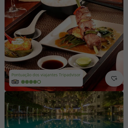
Cruzeiros
Promoções
Especialistas
Cheque Viagem
Rede de Lojas
Pontuação dos viajantes Tripadvisor
Blog TopViagens
Área de Cliente