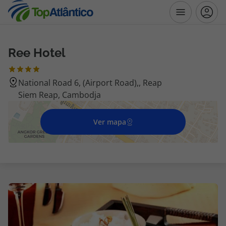
Ree Hotel
Destinos
National Road 6, (Airport Road),, Reap
Voos
Siem Reap, Cambodja
Hotéis
Ver mapa
Voos + Hotel
Pacotes de Férias
Disneyland ® Paris
Escapadinhas