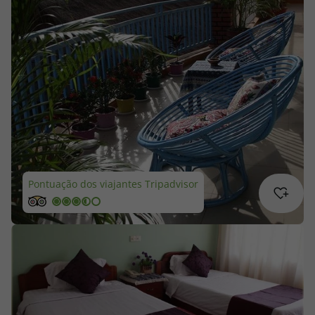
Cruzeiros
Promoções
Especialistas
Cheque Viagem
Rede de Lojas
Pontuação dos viajantes Tripadvisor
Blog TopViagens
Área de Cliente