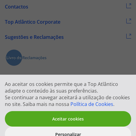
Contactos
Top Atlântico Corporate
Sugestões e Reclamações
Ao aceitar os cookies permite que a Top Atlântico
adapte o conteúdo às suas preferências.
Se continuar a navegar aceitará a utilização de cookies
2026 © Todos os direitos reservados:
Top Atlântico, Viagens e Turismo
no site. Saiba mais na nossa
Política de Cookies
.
S.A. – RNAVT 1833
Aceitar cookies
Personalizar