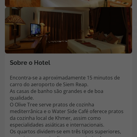
Agências
V
m
Contactos
fo
(
Apoio ao cliente em Portugal
218 925 471
Custo de uma chamada para a rede fixa nacional.
Sobre o Hotel
Apoio ao cliente no Estrangeiro
218 925 471
Encontra-se a aproximadamente 15 minutos de
carro do aeroporto de Siem Reap.
Custo de uma chamada para a rede fixa nacional.
As casas de banho são grandes e de boa
A sua agência de viagens Top Atlântico tem a preocupação de estar
qualidade.
sempre mais perto de si, para maior comodidade e total facilidade
O Olive Tree serve pratos de cozinha
na marcação das suas viagens, tem ainda ao seu dispor o nosso call
mediterrânica e o Water Side Café oferece pratos
center a funcionar todos os dias úteis das 10:00 às 20:00 e Sábado
da cozinha local de Khmer, assim como
das 10:00 às 14:00.
especialidades asiáticas e internacionais.
Os quartos dividem-se em três tipos superiores,