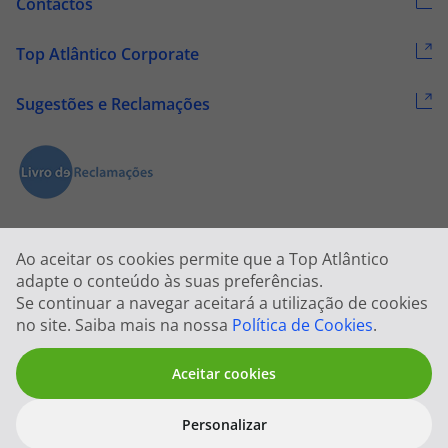
Contactos
Top Atlântico Corporate
Sugestões e Reclamações
Ao aceitar os cookies permite que a Top Atlântico
adapte o conteúdo às suas preferências.
Se continuar a navegar aceitará a utilização de cookies
2026 © Todos os direitos reservados:
Top Atlântico, Viagens e Turismo
no site. Saiba mais na nossa
Política de Cookies
.
S.A. – RNAVT 1833
Aceitar cookies
Personalizar