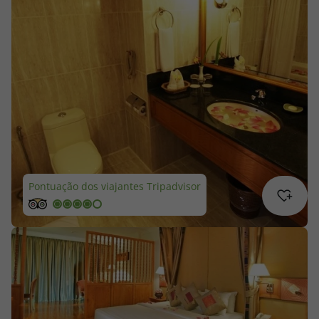
Cruzeiros
Promoções
Especialistas
Cheque Viagem
Rede de Lojas
Pontuação dos viajantes Tripadvisor
Blog TopViagens
Área de Cliente