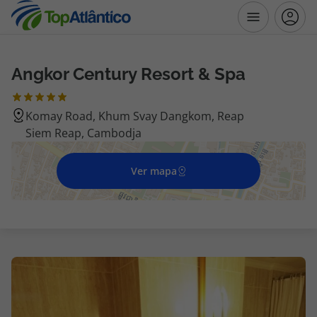
Angkor Century Resort & Spa
Destinos
Komay Road, Khum Svay Dangkom, Reap
Voos
Siem Reap, Cambodja
Hotéis
Ver mapa
Voos + Hotel
Pacotes de Férias
Disneyland ® Paris
Escapadinhas