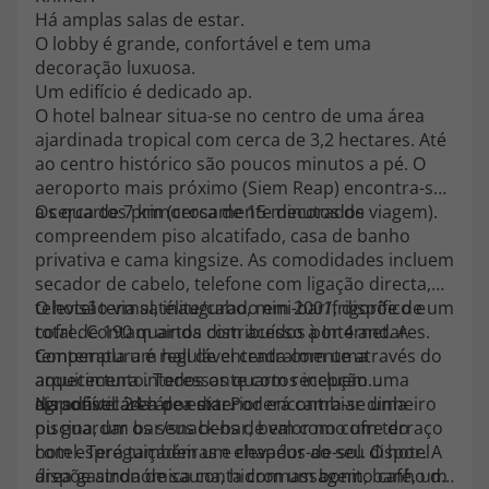
Há amplas salas de estar.
O lobby é grande, confortável e tem uma
decoração luxuosa.
Um edifício é dedicado ap.
O hotel balnear situa-se no centro de uma área
ajardinada tropical com cerca de 3,2 hectares. Até
ao centro histórico são poucos minutos a pé. O
aeroporto mais próximo (Siem Reap) encontra-se
a cerca de 7 km (cerca de 15 minutos de viagem).
Os quartos primorosamente decorados
compreendem piso alcatifado, casa de banho
privativa e cama kingsize. As comodidades incluem
secador de cabelo, telefone com ligação directa,
televisão via satélite/cabo, mini-bar/frigorífico e
O hotel termal, inaugurado em 2001, dispõe de um
cofre. Contam ainda com acesso à Internet. A
total de 190 quartos distribuídos por 4 andares.
temperatura é regulável centralmente através do
Contempla um hall de entrada com uma
aquecimento. Todos os quartos incluem uma
arquitectura interessante com recepção
agradável área de estar.
disponível 24 h por dia. Poderá cambiar dinheiro
Na sofisticada área exterior encontra-se uma
ou guardar os seus bens de valor no cofre do
piscina, um bar/snack-bar, bem como um terraço
hotel. Terá também um elevador ao seu dispor. A
com espreguiçadeiras e chapéus-de-sol. O hotel
área gastronómica conta com um bonito café, um
dispõe ainda de sauna, hidromassagem, banho de