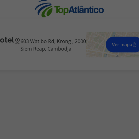
otel
603 Wat bo Rd, Krong , 2000
Ver mapa
Siem Reap, Cambodja
nhas
s
tas