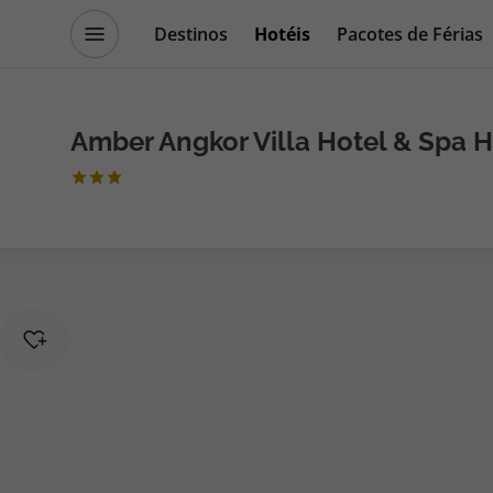
Destinos
Hotéis
Pacotes de Férias
Promoções
Blog TopViagens
Amber Angkor Villa Hotel & Spa H
Destinos
Escapadi
Voos
Cruzeiros
Hotéis
Promoçõe
Voos + Hotel
Especialis