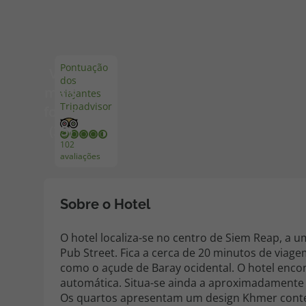
Pacotes de Férias
Cheque V
Pontuação
Ver
dos
Disneyland ® Paris
Blog TopV
mais
viajantes
Tripadvisor
fotos
(35)
102
avaliações
Sobre o Hotel
O hotel localiza-se no centro de Siem Reap, a 
Pub Street. Fica a cerca de 20 minutos de viag
como o açude de Baray ocidental. O hotel enco
automática. Situa-se ainda a aproximadamente
Os quartos apresentam um design Khmer conte