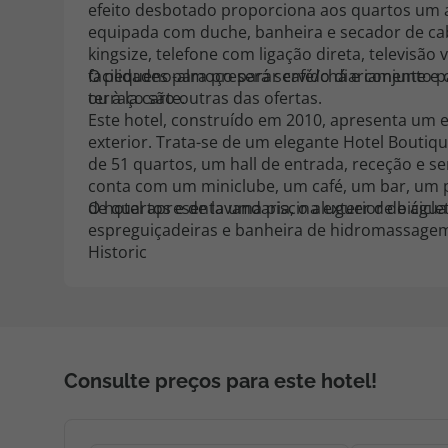
efeito desbotado proporciona aos quartos um a
equipada com duche, banheira e secador de ca
kingsize, telefone com ligação direta, televisão v
facilidades para preparar café/chá e conjunto 
O pequeno-almoço será servido diariamente e 
terraço são outras das ofertas.
ou à la carte.
Este hotel, construído em 2010, apresenta um e
exterior. Trata-se de um elegante Hotel Bouti
de 51 quartos, um hall de entrada, receção e se
conta com um miniclube, um café, um bar, um p
de quartos e de lavandaria, o aluguer de bicicle
O hotel apresenta uma piscina exterior de água
espreguiçadeiras e banheira de hidromassage
Historic
Consulte preços para este hotel!