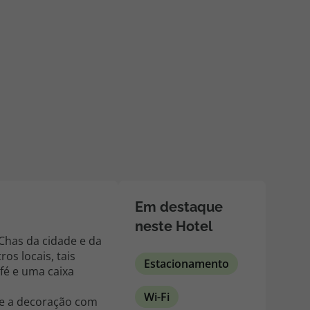
218 925 471
A sua agência de viagens Top Atlântico tem a preocupação de
estar sempre mais perto de si, para maior comodidade e total
facilidade na marcação das suas viagens, tem ainda ao seu
dispor o nosso call center a funcionar todos os dias úteis das
10:00 às 20:00 e Sábado das 10:00 às 14:00.
Em destaque
neste Hotel
 Chas da cidade e da
os locais, tais
Estacionamento
fé e uma caixa
Wi-Fi
 e a decoração com