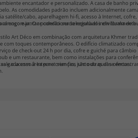
mbiente encantador e personalizado. A casa de banho priv
belo. As comodidades padrão incluem adicionalmente cama
ia satélite/cabo, aparelhagem hi-fi, acesso à Internet, cofre, 
para engomar. O ar condicionado regulável individualmente
o almoço e jantar poderão ser selecionados em forma de b
stilo Art Déco em combinação com arquitetura Khmer tradic
que com toques contemporâneos. O edifício climatizado co
rviço de check-out 24 h por dia, cofre e guiché para câmbio
ub e um restaurante, bem como instalações para conferênc
tas e o acesso à Internet sem fios são outras das ofertas.
 salgada com área para crianças, junto da qual se encontr
m.