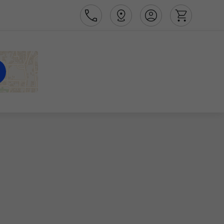
Área de Cliente
Agências
Contactos
Apoio ao cliente em Portugal
218 925 471
Apoio ao cliente no Estrangeiro