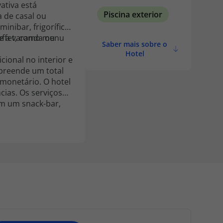
ativa está
Piscina exterior
 de casal ou
minibar, frigorífico,
 e a varanda ou
uffet, como menu
Saber mais sobre o
Hotel
ional no interior e
mpreende um total
 monetário. O hotel
ias. Os serviços
am um snack-bar,