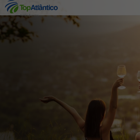
Hotéis Baratos
Destinos
Voos
Hotéis
Voos + Hotel
Pacotes de Férias
Disneyland ® Paris
Escapadinhas