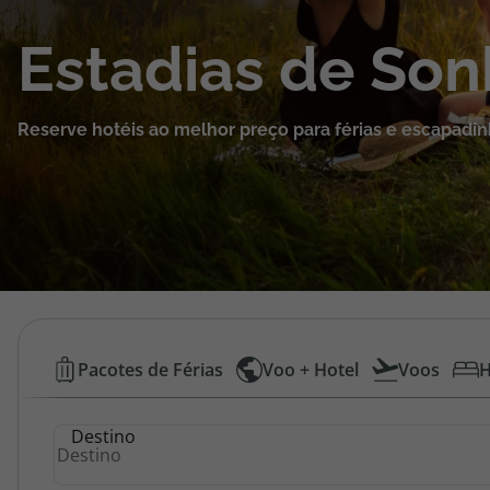
Cruzeiros
Estadias de So
Promoções
Reserve hotéis ao melhor preço para férias e escapadin
Especialistas
Cheque Viagem
Rede de Lojas
Blog TopViagens
Hotéis
Pacotes de Férias
Voo + Hotel
Voos
H
Baratos
Área de Cliente
Destino
|