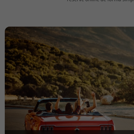
topatlantico@topatlantico.com