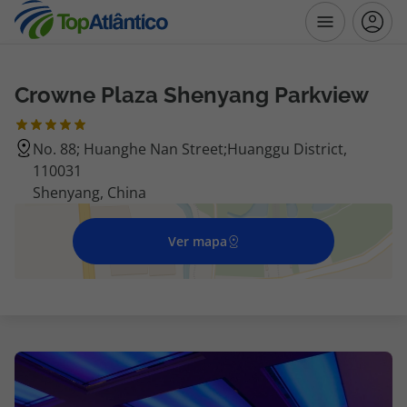
Crowne Plaza Shenyang Parkview
Destinos
No. 88; Huanghe Nan Street;Huanggu District,
Voos
110031
Shenyang, China
Hotéis
Ver mapa
Voos + Hotel
Pacotes de Férias
Disneyland ® Paris
Escapadinhas