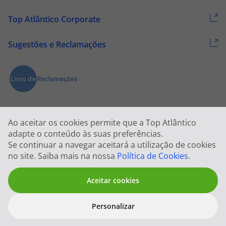
Top Atlântico Corporate
Sugestões e Reclamações
Ao aceitar os cookies permite que a Top Atlântico
adapte o conteúdo às suas preferências.
Se continuar a navegar aceitará a utilização de cookies
2026 © Todos os direitos reservados:
Top Atlântico, Viagens e Turismo
no site. Saiba mais na nossa
Política de Cookies
.
S.A. – RNAVT 1833
Aceitar cookies
Personalizar