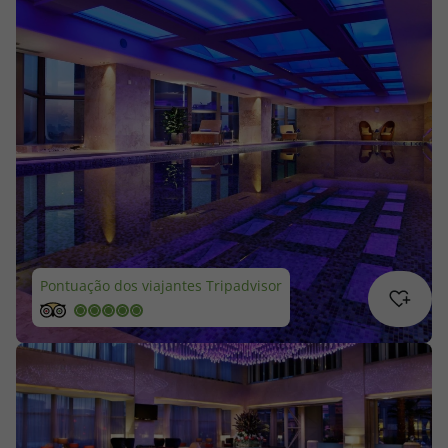
Cruzeiros
Promoções
Especialistas
Cheque Viagem
Rede de Lojas
Pontuação dos viajantes Tripadvisor
Blog TopViagens
Área de Cliente