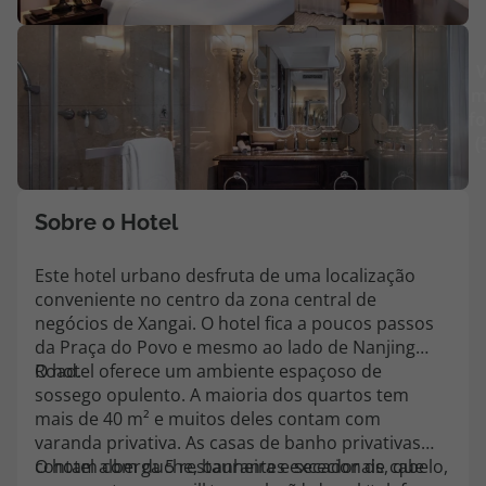
Agências
V
m
Contactos
fo
(
Apoio ao cliente em Portugal
218 925 471
Custo de uma chamada para a rede fixa nacional.
Sobre o Hotel
Apoio ao cliente no Estrangeiro
218 925 471
Este hotel urbano desfruta de uma localização
conveniente no centro da zona central de
Custo de uma chamada para a rede fixa nacional.
negócios de Xangai. O hotel fica a poucos passos
A sua agência de viagens Top Atlântico tem a preocupação de estar
da Praça do Povo e mesmo ao lado de Nanjing
sempre mais perto de si, para maior comodidade e total facilidade
Road.
O hotel oferece um ambiente espaçoso de
na marcação das suas viagens, tem ainda ao seu dispor o nosso call
sossego opulento. A maioria dos quartos tem
center a funcionar todos os dias úteis das 10:00 às 20:00 e Sábado
mais de 40 m² e muitos deles contam com
das 10:00 às 14:00.
varanda privativa. As casas de banho privativas
contam com duche, banheira e secador de cabelo,
O hotel alberga 5 restaurantes excecionais, que