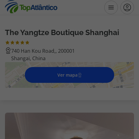
The Yangtze Boutique Shanghai
Destinos
740 Han Kou Road,, 200001
Voos
Shangai, China
Hotéis
Ver mapa
Voos + Hotel
Pacotes de Férias
Disneyland ® Paris
Escapadinhas