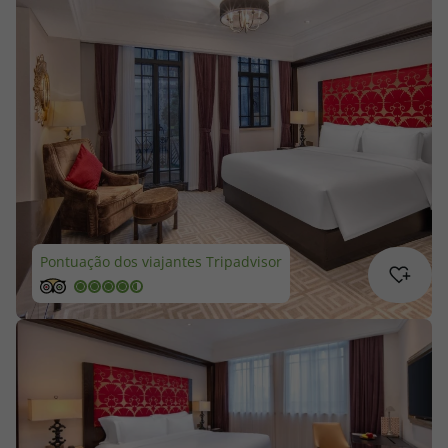
Cruzeiros
Promoções
Especialistas
Cheque Viagem
Rede de Lojas
Pontuação dos viajantes Tripadvisor
Blog TopViagens
Área de Cliente