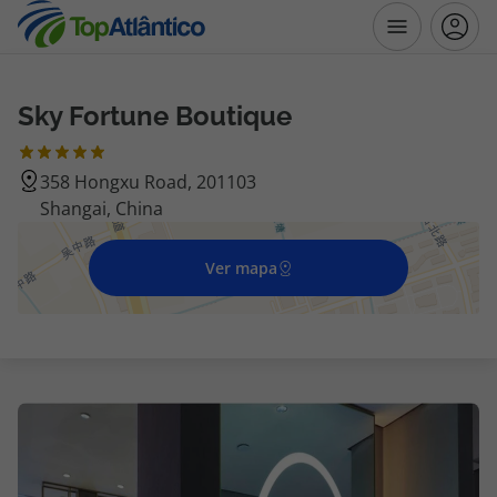
Sky Fortune Boutique
Destinos
358 Hongxu Road, 201103
Voos
Shangai, China
Hotéis
Ver mapa
Voos + Hotel
Pacotes de Férias
Disneyland ® Paris
Escapadinhas