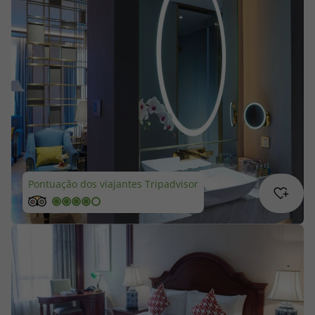
Cruzeiros
Promoções
Especialistas
Cheque Viagem
Rede de Lojas
Pontuação dos viajantes Tripadvisor
Blog TopViagens
Área de Cliente