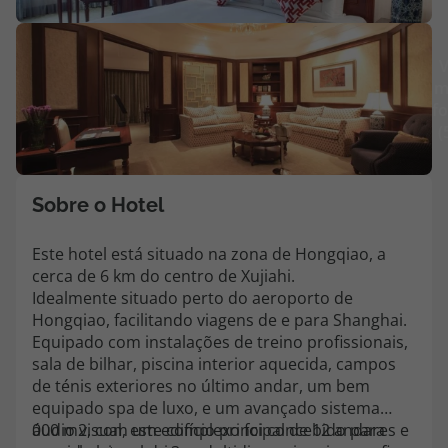
Agências
V
m
Contactos
fo
(
Apoio ao cliente em Portugal
218 925 471
Custo de uma chamada para a rede fixa nacional.
Sobre o Hotel
Apoio ao cliente no Estrangeiro
218 925 471
Este hotel está situado na zona de Hongqiao, a
cerca de 6 km do centro de Xujiahi.
Custo de uma chamada para a rede fixa nacional.
Idealmente situado perto do aeroporto de
A sua agência de viagens Top Atlântico tem a preocupação de estar
Hongqiao, facilitando viagens de e para Shanghai.
sempre mais perto de si, para maior comodidade e total facilidade
Equipado com instalações de treino profissionais,
na marcação das suas viagens, tem ainda ao seu dispor o nosso call
sala de bilhar, piscina interior aquecida, campos
center a funcionar todos os dias úteis das 10:00 às 20:00 e Sábado
de ténis exteriores no último andar, um bem
das 10:00 às 14:00.
equipado spa de luxo, e um avançado sistema
áudio visual, este complexo foi concebido para
000 m2, com um edifício principal de 12 andares e