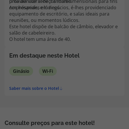
providenciar serviços multidimensionais para fins
uma ala lateral de 3 andares.
topatlantico@topatlantico.com
empresariais, e lúdicos.
Aos hóspedes em negócios, é-lhes providenciado
equipamento de escritório, e salas ideais para
reuniões, ou momentos lúdicos.
Este hotel dispõe de balcão de câmbio, elevador e
salão de cabeleireiro.
O hotel tem uma área de 40.
Em destaque neste Hotel
Ginásio
Wi-Fi
Saber mais sobre o Hotel
Consulte preços para este hotel!