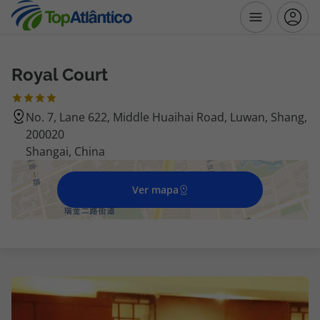
Royal Court
Destinos
No. 7, Lane 622, Middle Huaihai Road, Luwan, Shang,
Voos
200020
Shangai, China
Hotéis
Ver mapa
Voos + Hotel
Pacotes de Férias
Disneyland ® Paris
Escapadinhas