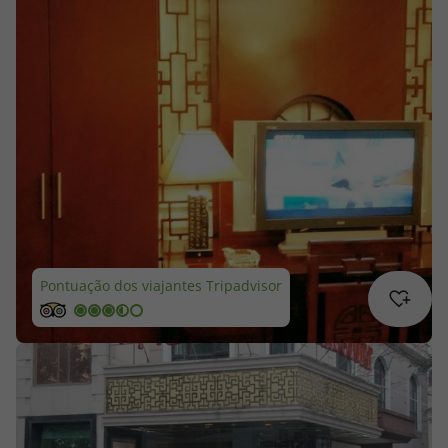
Cruzeiros
Promoções
Especialistas
Cheque Viagem
Rede de Lojas
Pontuação dos viajantes Tripadvisor
Blog TopViagens
Área de Cliente