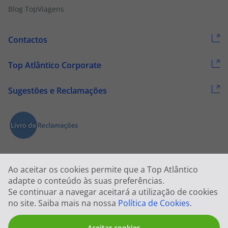
Blog TopViagens
Contactos
Top Atlântico Corporate
Sugestões e Reclamações
Ao aceitar os cookies permite que a Top Atlântico
adapte o conteúdo às suas preferências.
Se continuar a navegar aceitará a utilização de cookies
2026 © Todos os direitos reservados:
Top Atlântico, Viagens e Turismo
no site. Saiba mais na nossa
Política de Cookies
.
S.A. – RNAVT 1833
Aceitar cookies