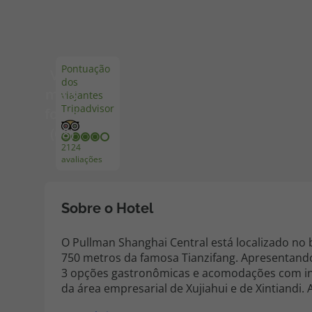
Pacotes de Férias
Cheque V
Pontuação
Ver
dos
Disneyland ® Paris
Blog TopV
mais
viajantes
Tripadvisor
fotos
(68)
2124
avaliações
Sobre o Hotel
O Pullman Shanghai Central está localizado no 
750 metros da famosa Tianzifang. Apresentando
3 opções gastronômicas e acomodações com internet a cabo gratuita. O Pullman Sha
da área empresarial de Xujiahui e de Xintiandi
Benz e o Parque World Expo. Lujiazui pode ser 