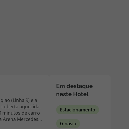
218 925 471
A sua agência de viagens Top Atlântico tem a preocupação de
estar sempre mais perto de si, para maior comodidade e total
facilidade na marcação das suas viagens, tem ainda ao seu
dispor o nosso call center a funcionar todos os dias úteis das
10:00 às 20:00 e Sábado das 10:00 às 14:00.
Em destaque
neste Hotel
iao (Linha 9) e a
 coberta aquecida,
Estacionamento
 a Arena Mercedes-
Ginásio
artos e suítes a