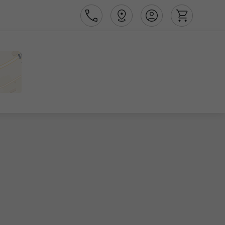
Área de Cliente
Agências
Contactos
Apoio ao cliente em Portugal
218 925 471
Apoio ao cliente no Estrangeiro