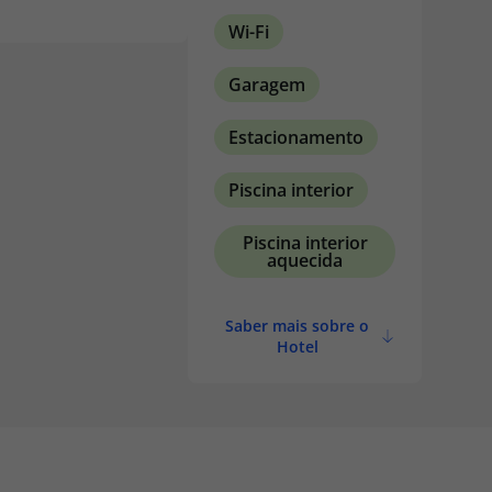
inutos de carro. O
Wi-Fi
e de TV a cabo e
nível para
u saboreie cozinha
Garagem
 andar B1 do hotel.
Estacionamento
Piscina interior
Piscina interior
aquecida
Saber mais sobre o
Hotel