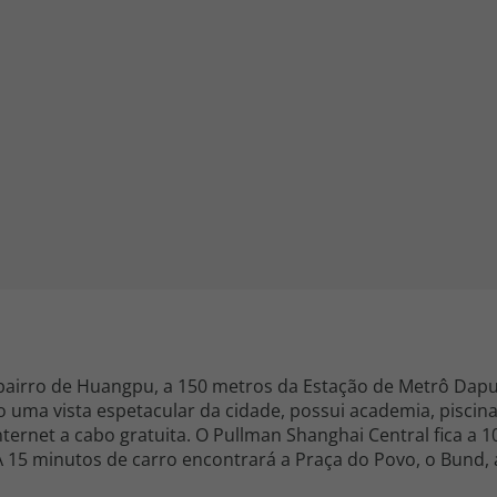
iagem
iagens
bairro de Huangpu, a 150 metros da Estação de Metrô Dapuq
 uma vista espetacular da cidade, possui academia, piscina
nghai Central fica a 10 minutos de carro
. A 15 minutos de carro encontrará a Praça do Povo, o Bund,
alcançada em 30 minutos de carro. O hotel dispõe de 323 qu