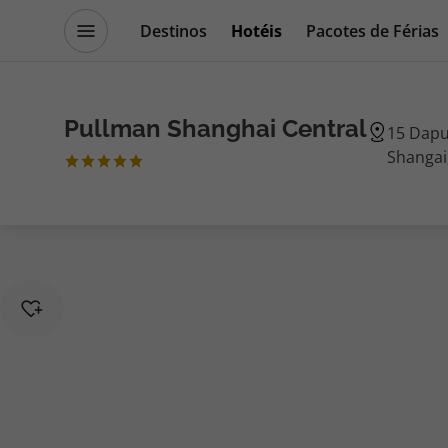
Destinos
Hotéis
Pacotes de Férias
Promoções
Blog TopViagens
Pullman Shanghai Central
15 Dapu
Shangai
Destinos
Escapadi
Voos
Cruzeiros
Hotéis
Promoçõe
Voos + Hotel
Especialis