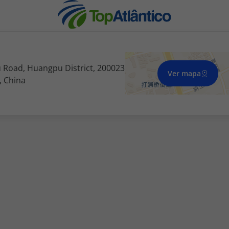
 Road, Huangpu District, 200023
Ver mapa
, China
nhas
s
tas