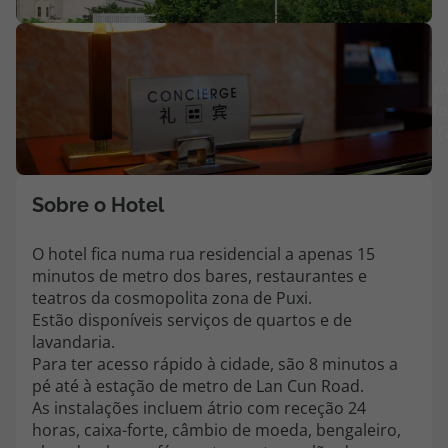
Agências
V
m
Contactos
fo
(
Apoio ao cliente em Portugal
218 925 471
Custo de uma chamada para a rede fixa nacional.
Sobre o Hotel
Apoio ao cliente no Estrangeiro
218 925 471
O hotel fica numa rua residencial a apenas 15
minutos de metro dos bares, restaurantes e
Custo de uma chamada para a rede fixa nacional.
teatros da cosmopolita zona de Puxi.
A sua agência de viagens Top Atlântico tem a preocupação de estar
Estão disponíveis serviços de quartos e de
sempre mais perto de si, para maior comodidade e total facilidade
lavandaria.
na marcação das suas viagens, tem ainda ao seu dispor o nosso call
Para ter acesso rápido à cidade, são 8 minutos a
center a funcionar todos os dias úteis das 10:00 às 20:00 e Sábado
pé até à estação de metro de Lan Cun Road.
das 10:00 às 14:00.
As instalações incluem átrio com receção 24
horas, caixa-forte, câmbio de moeda, bengaleiro,