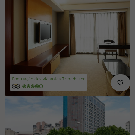
Cruzeiros
Promoções
Especialistas
Cheque Viagem
Rede de Lojas
Pontuação dos viajantes Tripadvisor
Blog TopViagens
Área de Cliente