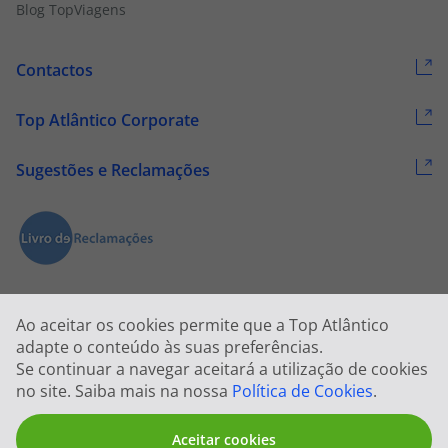
Blog TopViagens
Contactos
Top Atlântico Corporate
Sugestões e Reclamações
Ao aceitar os cookies permite que a Top Atlântico
adapte o conteúdo às suas preferências.
Se continuar a navegar aceitará a utilização de cookies
2026 © Todos os direitos reservados:
Top Atlântico, Viagens e Turismo
no site. Saiba mais na nossa
Política de Cookies
.
S.A. – RNAVT 1833
Aceitar cookies