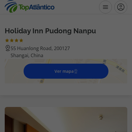
Holiday Inn Pudong Nanpu
Destinos
55 Huanlong Road, 200127
Voos
Shangai, China
Hotéis
Ver mapa
Voos + Hotel
Pacotes de Férias
Disneyland ® Paris
Escapadinhas