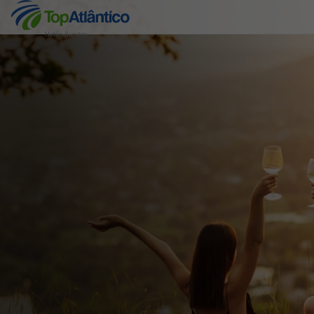
Hotéis Baratos
Destinos
Voos
Hotéis
Voos + Hotel
Pacotes de Férias
Disneyland ® Paris
Escapadinhas