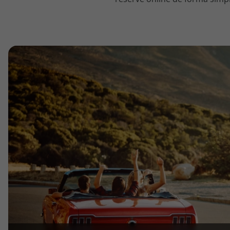
topatlantico@topatlantico.com