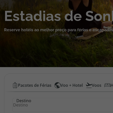
Cruzeiros
Estadias de So
Promoções
Reserve hotéis ao melhor preço para férias e escapadin
Especialistas
Cheque Viagem
Rede de Lojas
Blog TopViagens
Hotéis
Pacotes de Férias
Voo + Hotel
Voos
H
Baratos
Área de Cliente
Destino
|