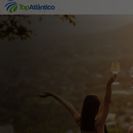
Hotéis Baratos
Destinos
Voos
Hotéis
Voos + Hotel
Pacotes de Férias
Disneyland ® Paris
Escapadinhas