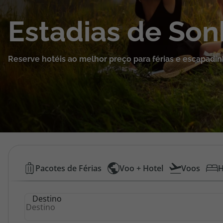
Cruzeiros
Estadias de So
Promoções
Reserve hotéis ao melhor preço para férias e escapadin
Especialistas
Cheque Viagem
Rede de Lojas
Blog TopViagens
Hotéis
Pacotes de Férias
Voo + Hotel
Voos
H
Baratos
Área de Cliente
Destino
|