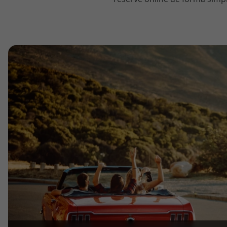
topatlantico@topatlantico.com