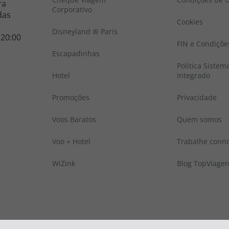
ra
Corporativo
das
Cookies
Disneyland ® Paris
 20:00
FIN e Condiçõe
Escapadinhas
Politica Sistem
Hotel
Integrado
Promoções
Privacidade
Voos Baratos
Quem somos
Voo + Hotel
Trabalhe conn
WiZink
Blog TopViage
 © Todos os direitos reservados:
Top Atlântico, Viagens e Turismo S.A. – RNAVT