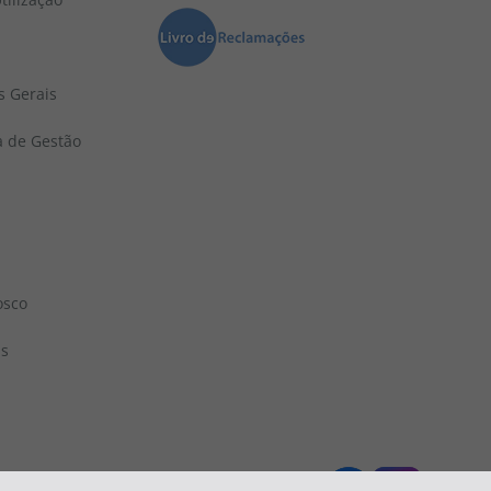
s Gerais
a de Gestão
osco
ns
 1833