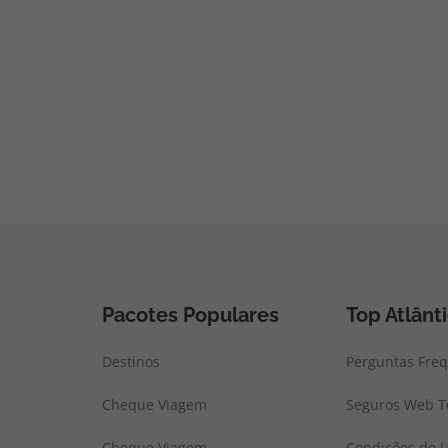
Pacotes Populares
Top Atlânt
Destinos
Perguntas Fre
Cheque Viagem
Seguros Web To
Cheque Viagem
Condições de U