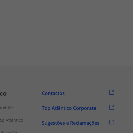
ico
Contactos
quentes
Top Atlântico Corporate
p Atlântico
Sugestões e Reclamações
tilização