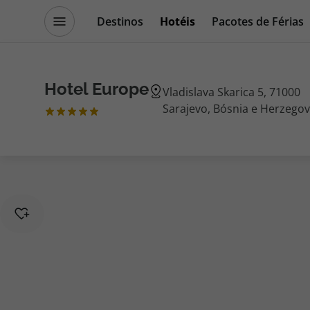
Destinos
Hotéis
Pacotes de Férias
Promoções
Blog TopViagens
Hotel Europe
Vladislava Skarica 5, 71000
Sarajevo, Bósnia e Herzegov
Destinos
Escapadi
Voos
Cruzeiros
Hotéis
Promoçõe
Voos + Hotel
Especialis