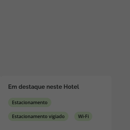
218 925 471
A sua agência de viagens Top Atlântico tem a preocupação de
estar sempre mais perto de si, para maior comodidade e total
facilidade na marcação das suas viagens, tem ainda ao seu
dispor o nosso call center a funcionar todos os dias úteis das
10:00 às 20:00 e Sábado das 10:00 às 14:00.
Em destaque neste Hotel
Estacionamento
Estacionamento vigiado
Wi-Fi