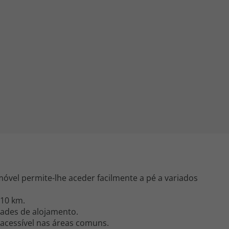
iagem
iagens
móvel permite-lhe aceder facilmente a pé a variados
10 km.
dades de alojamento.
s acessível nas áreas comuns.