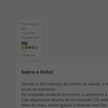
Pacotes de Férias
Cheque V
Pontuação
Ver
dos
Disneyland ® Paris
Blog TopV
mais
viajantes
Tripadvisor
fotos
(36)
712
avaliações
Sobre o Hotel
Situado a 450 metro(s) do centro da cidade, o i
locais de interesse.
Os hóspedes poderão encontrar o aeroporto a 
Este alojamento dispõe de um total de 170 uni
Além do mais, existe ligação à Internet sem fio