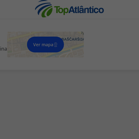
Ver mapa
ina
nhas
s
tas