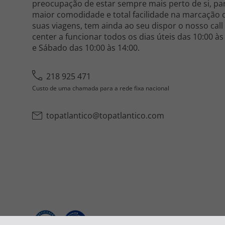
preocupação de estar sempre mais perto de si, pa
maior comodidade e total facilidade na marcação 
suas viagens, tem ainda ao seu dispor o nosso call
center a funcionar todos os dias úteis das 10:00 às
e Sábado das 10:00 às 14:00.
218 925 471
Custo de uma chamada para a rede fixa nacional
topatlantico@topatlantico.com
2026