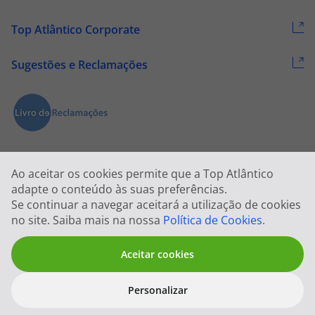
Top Atlântico Corporate
Sugestões e Reclamações
Ao aceitar os cookies permite que a Top Atlântico
adapte o conteúdo às suas preferências.
Se continuar a navegar aceitará a utilização de cookies
2026 © Todos os direitos reservados:
Top Atlântico, Viagens e Turismo
no site. Saiba mais na nossa
Política de Cookies
.
S.A. – RNAVT 1833
Aceitar cookies
Personalizar