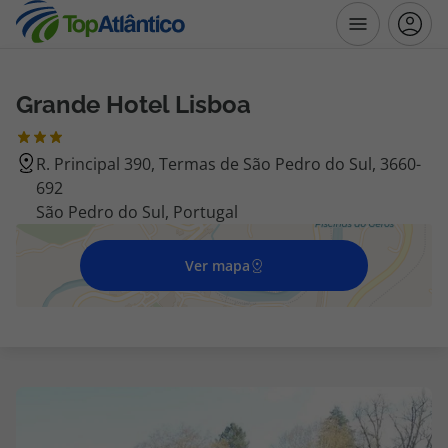
Grande Hotel Lisboa
Destinos
R. Principal 390, Termas de São Pedro do Sul, 3660-
Voos
692
São Pedro do Sul, Portugal
Hotéis
Ver mapa
Voos + Hotel
Pacotes de Férias
Disneyland ® Paris
Escapadinhas