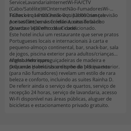
ServiceLavandariaInternetWi-FiA/CTV
topatlantico@topatlantico.com
(Cabo/Satélite)WCInternetNão-FumadoresWi-
FiCheck-In: 14h00Check-Out: 12h00Crianças
Todos os quartos estão equipados com televisão
AceitesCartões de Crédito AceitesTotal de
por satélite, uma secretária, casa de banho
Quartos: 143Centro da Cidade.
privada e aparelho de ar condicionado.
Este hotel inclui um restaurante que serve pratos
Portugueses locais e internacionais à carta e
pequeno-almoço continental, bar, snack-bar, sala
de jogos, piscina exterior para adultos/crianças
englobando espreguiçadeiras de madeira e
Afonso Henriques.
pequenas palmeiras em torno da piscina exterior.
O Grande Hotel Lisboa dispõe de 143 quartos
(para não fumadores) revelam um estilo de rara
beleza e conforto, incluindo as suites Rainha D.
De referir ainda o serviço de quartos, serviço de
recepção 24 horas, serviço de lavandaria, acesso
Wi-Fi disponível nas áreas públicas, aluguer de
bicicletas e estacionamento privado gratuito.