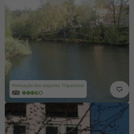
Cruzeiros
Promoções
Especialistas
Cheque Viagem
Rede de Lojas
Pontuação dos viajantes Tripadvisor
Blog TopViagens
Área de Cliente