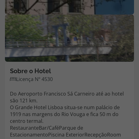
Agências
V
Contactos
m
fo
Apoio ao cliente em Portugal
(
218 925 471
Custo de uma chamada para a rede fixa nacional.
Apoio ao cliente no Estrangeiro
Sobre o Hotel
218 925 471
Licença Nº 4530
Custo de uma chamada para a rede fixa nacional.
Do Aeroporto Francisco Sá Carneiro até ao hotel
A sua agência de viagens Top Atlântico tem a preocupação de estar
são 121 km.
sempre mais perto de si, para maior comodidade e total facilidade
O Grande Hotel Lisboa situa-se num palácio de
na marcação das suas viagens, tem ainda ao seu dispor o nosso call
1919 nas margens do Rio Vouga e fica 50 m do
center a funcionar todos os dias úteis das 10:00 às 20:00 e Sábado
das 10:00 às 14:00.
centro termal.
RestauranteBar/CaféParque de
EstacionamentoPiscina ExteriorRecepçãoRoom