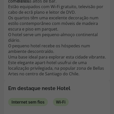
comerciais.
com bancos altos de bar.
topatlantico@topatlantico.com
Estão equipados com Wi-Fi gratuito, televisão por
cabo de ecrã plano e leitor de DVD.
Os quartos têm uma excelente decoração num
estilo contemporâneo com móveis de madeira
escura e piso em parquet.
O hotel serve um pequeno-almoço continental
diário.
O pequeno hotel recebe os hóspedes num
ambiente descontraído.
Uma base ideal para explorar esta cidade vibrante.
Este elegante apart-hotel usufrui de uma
localização privilegiada, na popular zona de Bellas
Artes no centro de Santiago do Chile.
Em destaque neste Hotel
Internet sem fios
Wi-Fi