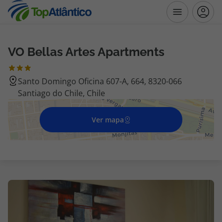
VO Bellas Artes Apartments
Destinos
Santo Domingo Oficina 607-A, 664, 8320-066
Voos
Santiago do Chile, Chile
Hotéis
Ver mapa
Voos + Hotel
Pacotes de Férias
Disneyland ® Paris
Escapadinhas