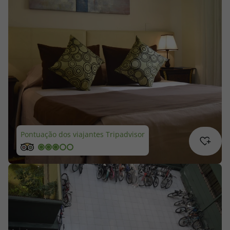
Cruzeiros
Promoções
Especialistas
Cheque Viagem
Rede de Lojas
Pontuação dos viajantes Tripadvisor
Blog TopViagens
Área de Cliente