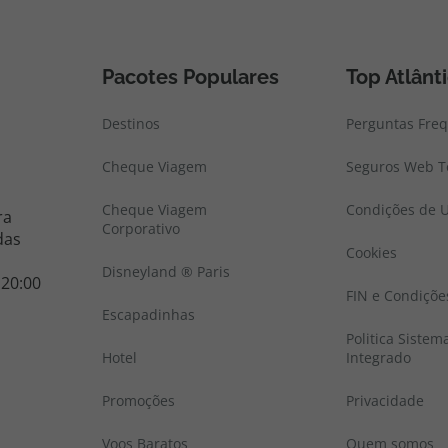
Pacotes Populares
Top Atlânt
Destinos
Perguntas Fre
Cheque Viagem
Seguros Web To
Cheque Viagem
Condições de U
ra
Corporativo
das
Cookies
Disneyland ® Paris
 20:00
FIN e Condiçõe
Escapadinhas
Politica Sistem
Hotel
Integrado
Promoções
Privacidade
Voos Baratos
Quem somos