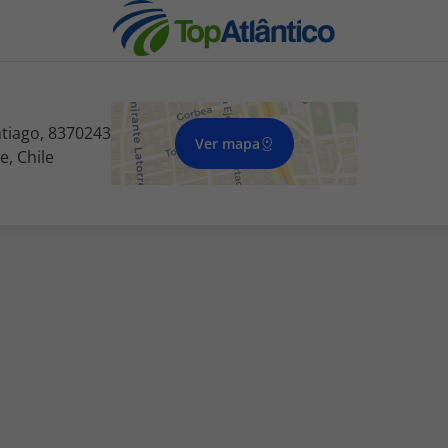
ntiago, 8370243
Ver mapa
e, Chile
nhas
s
tas