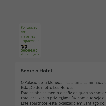
Pacotes de Férias
Cheque V
Pontuação
Disneyland ® Paris
Blog TopV
dos
viajantes
Tripadvisor
20 avaliações
Sobre o Hotel
O Palacio de la Moneda, fica a uma caminhada 
Estação de metro Los Heroes.
Este estabelecimento dispõe de quartos com ar 
Esta localização privilegiada faz com que seja o
Este aparthotel está localizado em Santiago do