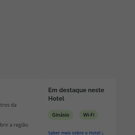
218 925 471
A sua agência de viagens Top Atlântico tem a preocupação de
estar sempre mais perto de si, para maior comodidade e total
facilidade na marcação das suas viagens, tem ainda ao seu
dispor o nosso call center a funcionar todos os dias úteis das
10:00 às 20:00 e Sábado das 10:00 às 14:00.
Em destaque neste
Hotel
etros da
Ginásio
Wi-Fi
rir a região.
Saber mais sobre o Hotel