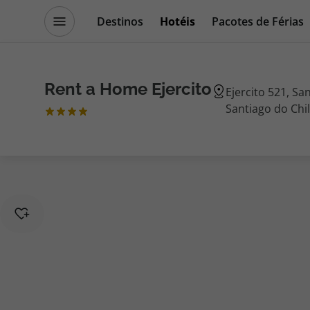
Destinos
Hotéis
Pacotes de Férias
Promoções
Blog TopViagens
Rent a Home Ejercito
Ejercito 521, Sa
Santiago do Chil
Destinos
Escapadi
Voos
Cruzeiros
Hotéis
Promoçõe
Voos + Hotel
Especialis