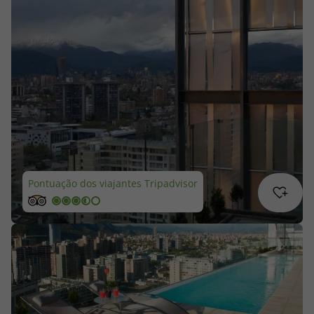
Cruzeiros
Promoções
Especialistas
Cheque Viagem
Rede de Lojas
Pontuação dos viajantes Tripadvisor
Blog TopViagens
Área de Cliente