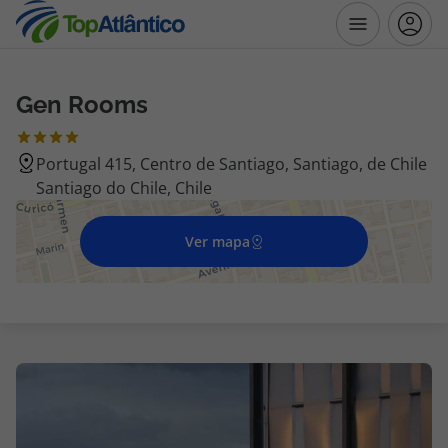
Gen Rooms
Destinos
Portugal 415, Centro de Santiago, Santiago, de Chile
Voos
Santiago do Chile, Chile
Hotéis
Ver mapa
Voos + Hotel
Pacotes de Férias
Disneyland ® Paris
Escapadinhas