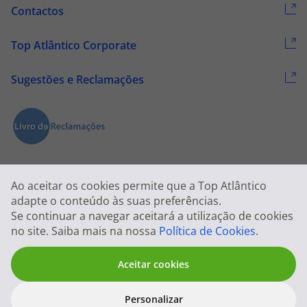
Contactos
Top Atlântico Corporate
Sugestões e Reclamações
Ao aceitar os cookies permite que a Top Atlântico
adapte o conteúdo às suas preferências.
Se continuar a navegar aceitará a utilização de cookies
2026 © Todos os direitos reservados:
Top Atlântico, Viagens e Turismo
no site. Saiba mais na nossa
Política de Cookies
.
S.A. – RNAVT 1833
Aceitar cookies
Personalizar