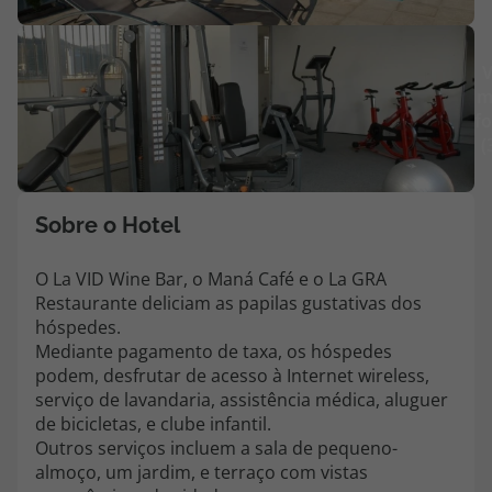
Agências
V
m
Contactos
fo
(
Apoio ao cliente em Portugal
218 925 471
Custo de uma chamada para a rede fixa nacional.
Sobre o Hotel
Apoio ao cliente no Estrangeiro
218 925 471
O La VID Wine Bar, o Maná Café e o La GRA
Restaurante deliciam as papilas gustativas dos
Custo de uma chamada para a rede fixa nacional.
hóspedes.
A sua agência de viagens Top Atlântico tem a preocupação de estar
Mediante pagamento de taxa, os hóspedes
sempre mais perto de si, para maior comodidade e total facilidade
podem, desfrutar de acesso à Internet wireless,
na marcação das suas viagens, tem ainda ao seu dispor o nosso call
serviço de lavandaria, assistência médica, aluguer
center a funcionar todos os dias úteis das 10:00 às 20:00 e Sábado
de bicicletas, e clube infantil.
das 10:00 às 14:00.
Outros serviços incluem a sala de pequeno-
almoço, um jardim, e terraço com vistas