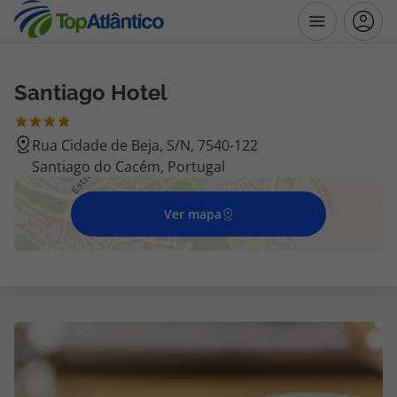
Santiago Hotel
Destinos
Rua Cidade de Beja, S/N, 7540-122
Voos
Santiago do Cacém, Portugal
Hotéis
Ver mapa
Voos + Hotel
Pacotes de Férias
Disneyland ® Paris
Escapadinhas