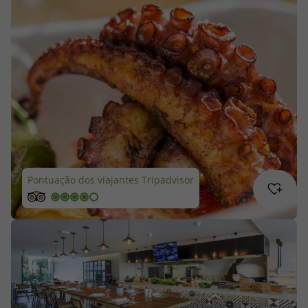
Cruzeiros
Promoções
Especialistas
Cheque Viagem
Rede de Lojas
Pontuação dos viajantes Tripadvisor
Blog TopViagens
Área de Cliente