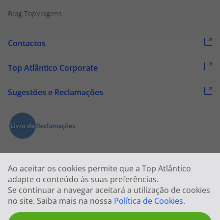
Blog TopViagens
Contactos
Top Atlântico Corporate
Sugestões e Reclamações
Ao aceitar os cookies permite que a Top Atlântico
adapte o conteúdo às suas preferências.
Se continuar a navegar aceitará a utilização de cookies
2026 © Todos os direitos reservados:
Top Atlântico, Viagens e Turismo
no site. Saiba mais na nossa
Política de Cookies
.
S.A. – RNAVT 1833