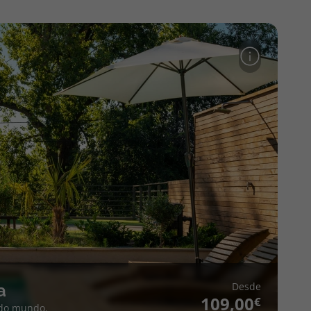
Desde
a
109,00
 do mundo.