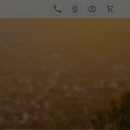
Área de Cliente
Agências
Contactos
Apoio ao cliente em Portugal
218 925 471
Apoio ao cliente no Estrangeiro