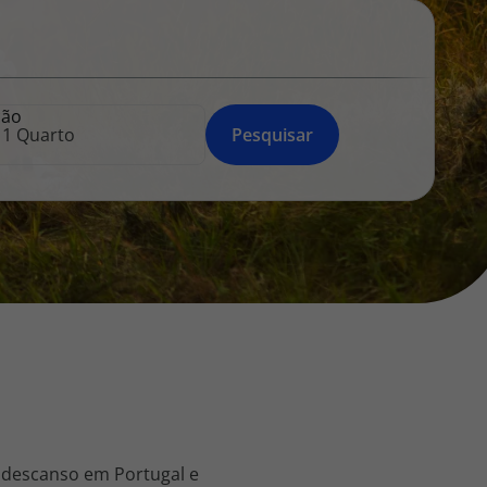
218 925 471
A sua agência de viagens Top Atlântico tem a preocupação de
estar sempre mais perto de si, para maior comodidade e total
facilidade na marcação das suas viagens, tem ainda ao seu
ção
dispor o nosso call center a funcionar todos os dias úteis das
Pesquisar
10:00 às 20:00 e Sábado das 10:00 às 14:00.
 descanso em Portugal e