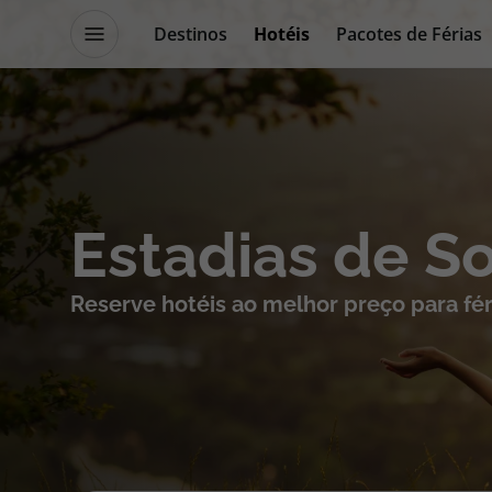
Destinos
Hotéis
Pacotes de Férias
Promoções
Blog TopViagens
Destinos
Escapadi
Estadias de S
Voos
Cruzeiros
Reserve hotéis ao melhor preço para fér
Hotéis
Promoçõe
Voos + Hotel
Especialis