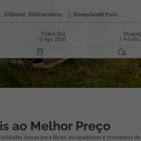
s
Hotel
Transferes
Disneyland® Paris
iagem
Check Out
Ocupa
iagens
is ao Melhor Preço
tunidades únicas para férias, escapadinhas e momentos de