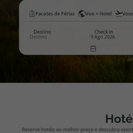
Hotéis
Pacotes de Férias
Voo + Hotel
Voo
Pacotes de Férias
Cheque V
Baratos
Destino
Check In
|
Disneyland ® Paris
Blog TopV
Top
Atlântico
Hoté
Reserve hotéis ao melhor preço e descubra opor