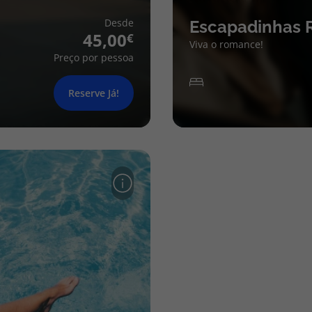
Desde
Escapadinhas 
45,00
Viva o romance!
Preço por pessoa
Reserve Já!