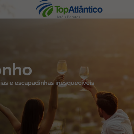
Hotéis Baratos
nhas
onho
ias e escapadinhas inesquecíveis
s
tas