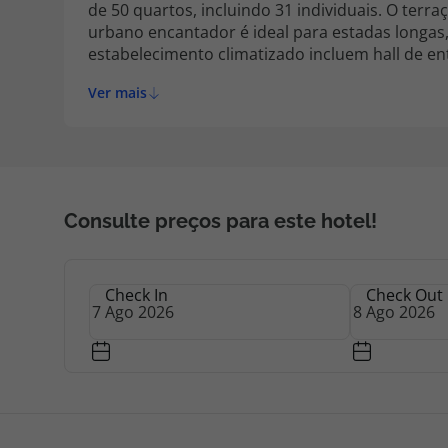
de 50 quartos, incluindo 31 individuais. O terra
urbano encantador é ideal para estadas longas
estabelecimento climatizado incluem hall de en
monetário e elevador. Existe igualmente salão d
Ver mais
Internet sem fios. Os hóspedes poderão também
pagamento adicional) e, para quem chega de au
proibido fumar em todo o hotel.
Consulte preços para este hotel!
Check In
Check Out