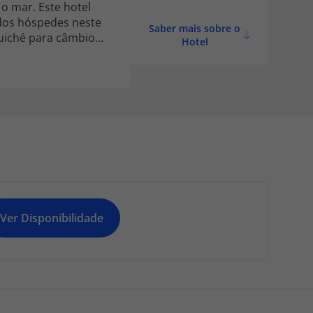
 o mar. Este hotel
 dos hóspedes neste
Saber mais sobre o
guiché para câmbio
Hotel
 bem como acesso à
mo mediante
icicletas no hotel. É
Ver Disponibilidade