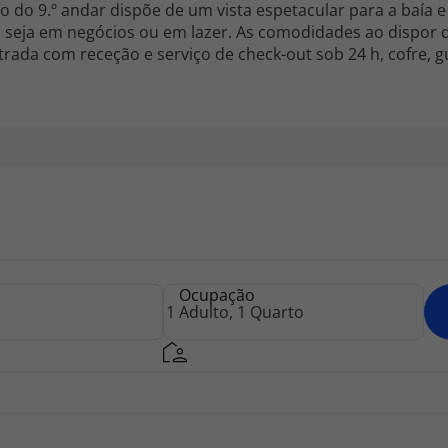
ço do 9.º andar dispõe de um vista espetacular para a baía e
, seja em negócios ou em lazer. As comodidades ao dispor
trada com receção e serviço de check-out sob 24 h, cofre, 
e cabeleireiro, café, bar, pub e restaurante à disposição,
 usufruir dos serviços de quartos e de lavandaria (o últi
tomóvel, do estacionamento. Será também possível alugar b
Ocupação