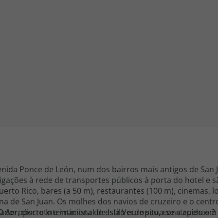
iagem
iagens
enida Ponce de León, num dos bairros mais antigos de San 
gações à rede de transportes públicos à porta do hotel e 
rto Rico, bares (a 50 m), restaurantes (100 m), cinemas, l
na de San Juan. Os molhes dos navios de cruzeiro e o centr
O Aeroporto Internacional de Isla Verde situa-se a apenas 2
ador, discreto e intimista de estilo europeu, construído e