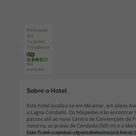
Pacotes de Férias
Cheque V
Pontuação
Ver
dos
Disneyland ® Paris
Blog TopV
mais
viajantes
Tripadvisor
fotos
(53)
964
avaliações
Sobre o Hotel
Este hotel localiza-se em Miramar, em plena Av
a Lagoa Condado. Os hóspedes irão encontrar li
passos até ao novo Centro de Convenções de Pue
noturna, as praias de Condado (500 m) e a Mari
Juan ficam a apenas alguns minutos (a 4,5 km). 
Este hotel constitui um estabelecimento encant