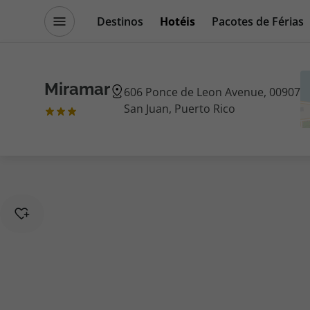
Destinos
Hotéis
Pacotes de Férias
Promoções
Blog TopViagens
Miramar
606 Ponce de Leon Avenue, 00907
San Juan, Puerto Rico
Destinos
Escapadi
Voos
Cruzeiros
Hotéis
Promoçõe
Voos + Hotel
Especialis