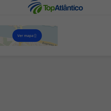
Ver mapa
nhas
s
tas