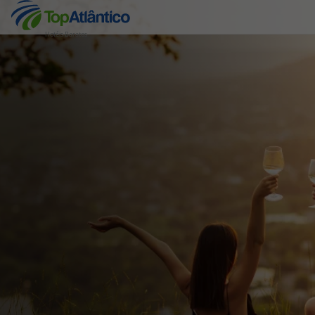
Hotéis Baratos
Destinos
Voos
Hotéis
Voos + Hotel
Pacotes de Férias
Disneyland ® Paris
Escapadinhas