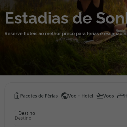
Cruzeiros
Estadias de So
Promoções
Reserve hotéis ao melhor preço para férias e escapadin
Especialistas
Cheque Viagem
Rede de Lojas
Blog TopViagens
Hotéis
Pacotes de Férias
Voo + Hotel
Voos
H
Baratos
Área de Cliente
Destino
|