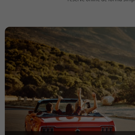
topatlantico@topatlantico.com