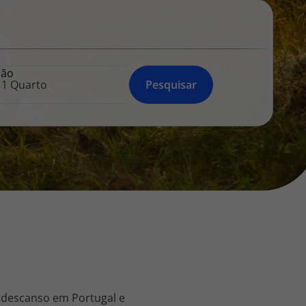
218 925 471
A sua agência de viagens Top Atlântico tem a preocupação de
estar sempre mais perto de si, para maior comodidade e total
facilidade na marcação das suas viagens, tem ainda ao seu
ção
dispor o nosso call center a funcionar todos os dias úteis das
Pesquisar
10:00 às 20:00 e Sábado das 10:00 às 14:00.
 descanso em Portugal e