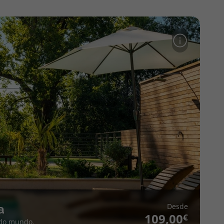
Desde
a
109,00
 do mundo.