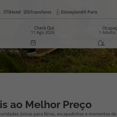
s
Hotel
Transferes
Disneyland® Paris
iagem
Check Out
Ocupa
iagens
is ao Melhor Preço
tunidades únicas para férias, escapadinhas e momentos de