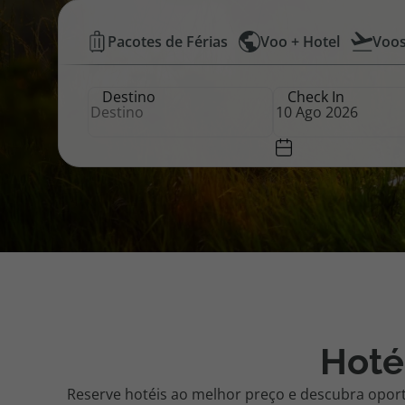
Hotéis
Pacotes de Férias
Voo + Hotel
Voo
Pacotes de Férias
Cheque V
Baratos
Destino
Check In
|
Disneyland ® Paris
Blog TopV
Top
Atlântico
Hoté
Reserve hotéis ao melhor preço e descubra opor