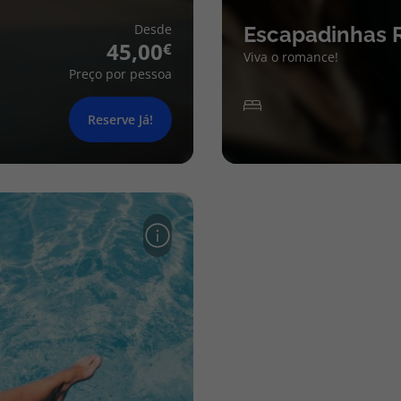
Desde
Escapadinhas 
45,00
Viva o romance!
Preço por pessoa
Reserve Já!