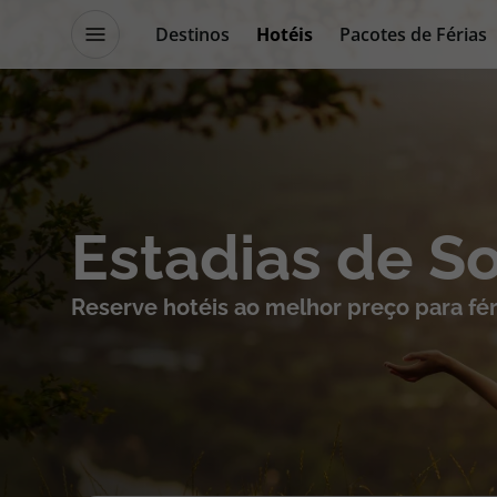
Destinos
Hotéis
Pacotes de Férias
Promoções
Blog TopViagens
Destinos
Escapadi
Estadias de S
Voos
Cruzeiros
Reserve hotéis ao melhor preço para fér
Hotéis
Promoçõe
Voos + Hotel
Especialis