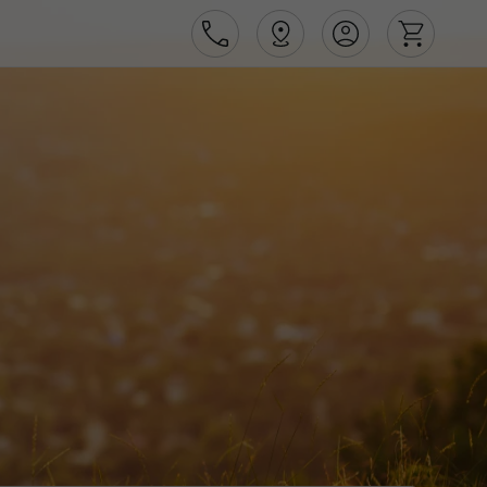
Área de Cliente
Agências
Contactos
Apoio ao cliente em Portugal
218 925 471
Apoio ao cliente no Estrangeiro