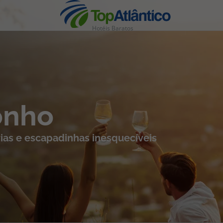
Hotéis Baratos
nhas
onho
ias e escapadinhas inesquecíveis
s
tas