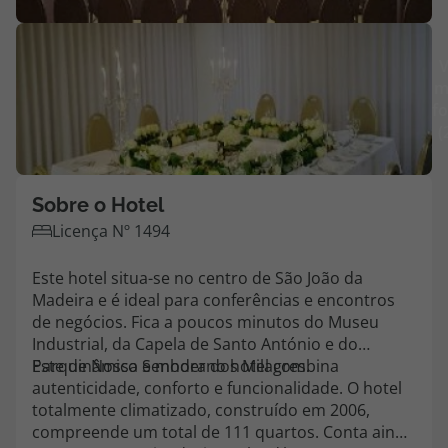
Agências
V
m
Contactos
fo
(
Apoio ao cliente em Portugal
218 925 471
Custo de uma chamada para a rede fixa nacional.
Sobre o Hotel
Apoio ao cliente no Estrangeiro
Licença Nº 1494
218 925 471
Este hotel situa-se no centro de São João da
Custo de uma chamada para a rede fixa nacional.
Madeira e é ideal para conferências e encontros
A sua agência de viagens Top Atlântico tem a preocupação de estar
de negócios. Fica a poucos minutos do Museu
sempre mais perto de si, para maior comodidade e total facilidade
Industrial, da Capela de Santo António e do
na marcação das suas viagens, tem ainda ao seu dispor o nosso call
Parque Nossa Senhora dos Milagres.
Este dinâmico e moderno hotel combina
center a funcionar todos os dias úteis das 10:00 às 20:00 e Sábado
autenticidade, conforto e funcionalidade. O hotel
das 10:00 às 14:00.
totalmente climatizado, construído em 2006,
compreende um total de 111 quartos. Conta ainda