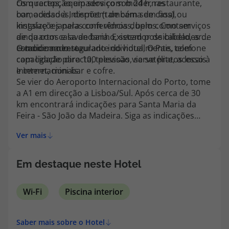
com recepção em serviço sob 24 h, restaurante,
Os quartos, equipados com modernas
topatlantico@topatlantico.com
bar, acesso à Internet (também sem fios),
comodidades, dispõem de cama de casal ou
instalações para conferências, bem como serviços
kingsize e janelas com vidros duplos. Contam
de quartos e lavandaria. Existem possibilidades de
ainda com casa de banho, secador de cabelo, ar
estacionamento.
condicionado regulado individualmente, telefone
O moderno restaurante do hotel, O Pais, com
com ligação directa, televisão via satélite, acesso à
capacidade para 100 pessoas, serve pratos locais
Internet, mini-bar e cofre.
e internacionais.
Se vier do Aeroporto Internacional do Porto, tome
a A1 em direcção a Lisboa/Sul. Após cerca de 30
km encontrará indicações para Santa Maria da
Feira - São João da Madeira. Siga as indicações
para o Centro. O hotel situa-se próximo de uma
Ver mais
grande rotunda.
Em destaque neste Hotel
Wi-Fi
Piscina interior
Saber mais sobre o Hotel