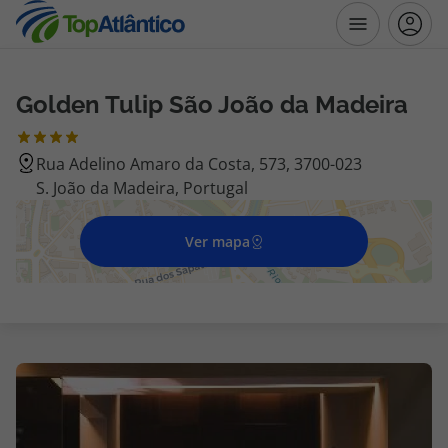
Golden Tulip São João da Madeira
Destinos
Rua Adelino Amaro da Costa, 573, 3700-023
Voos
S. João da Madeira, Portugal
Hotéis
Ver mapa
Voos + Hotel
Pacotes de Férias
Disneyland ® Paris
Escapadinhas