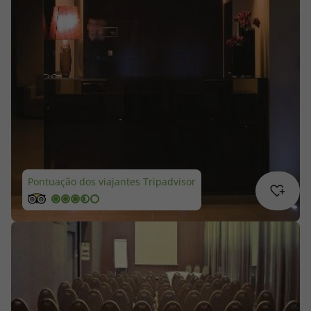
Cruzeiros
Promoções
Especialistas
Cheque Viagem
Rede de Lojas
Pontuação dos viajantes Tripadvisor
Blog TopViagens
Área de Cliente