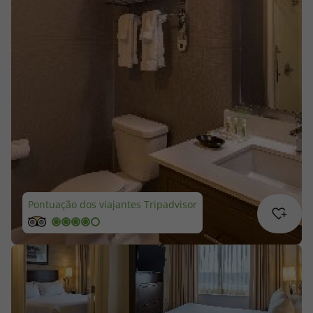
Cruzeiros
Promoções
Especialistas
Cheque Viagem
Rede de Lojas
Blog TopViagens
Pontuação dos viajantes Tripadvisor
Área de Cliente