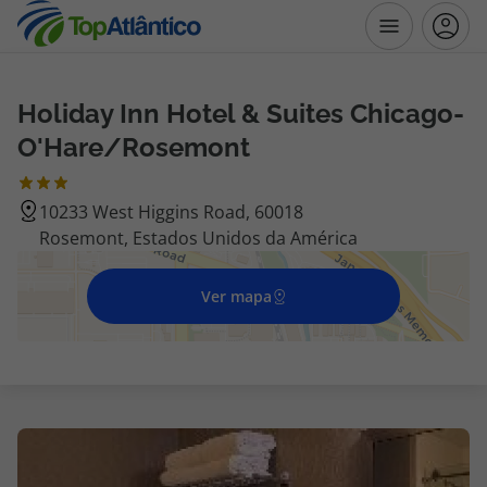
Holiday Inn Hotel & Suites Chicago-
Destinos
O'Hare/Rosemont
Voos
10233 West Higgins Road, 60018
Rosemont, Estados Unidos da América
Hotéis
Voos + Hotel
Ver mapa
Pacotes de Férias
Disneyland ® Paris
Escapadinhas