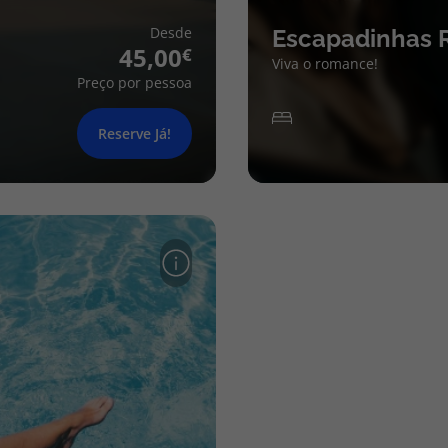
Desde
Escapadinhas 
45,00
Viva o romance!
Preço por pessoa
Reserve Já!