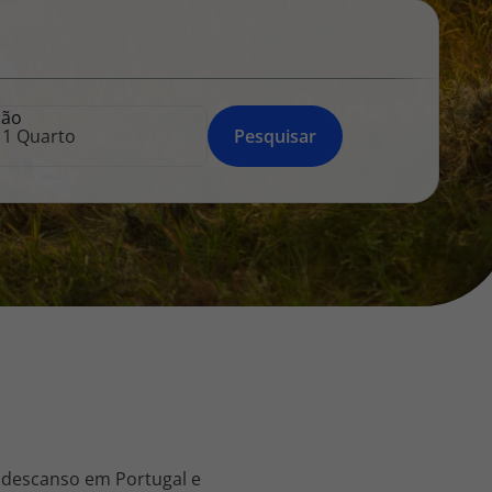
218 925 471
A sua agência de viagens Top Atlântico tem a preocupação de
estar sempre mais perto de si, para maior comodidade e total
facilidade na marcação das suas viagens, tem ainda ao seu
ção
dispor o nosso call center a funcionar todos os dias úteis das
Pesquisar
10:00 às 20:00 e Sábado das 10:00 às 14:00.
 descanso em Portugal e