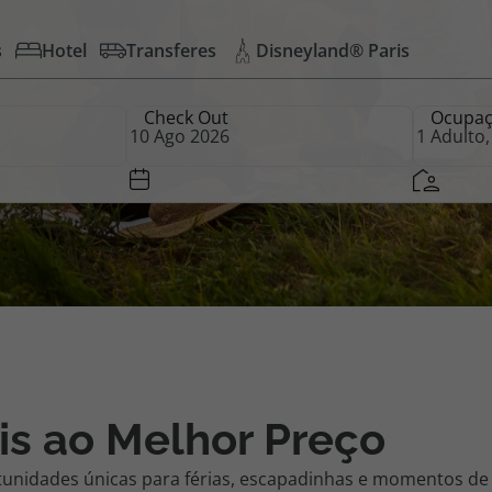
s
Hotel
Transferes
Disneyland® Paris
iagem
Check Out
Ocupa
iagens
is ao Melhor Preço
tunidades únicas para férias, escapadinhas e momentos de