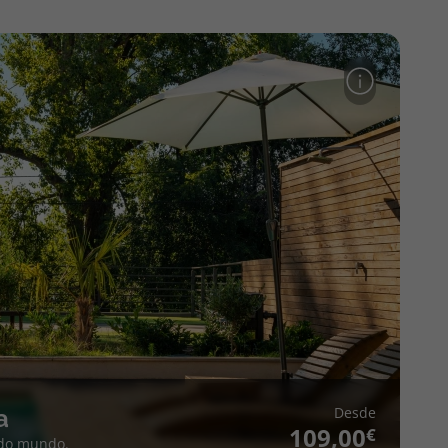
Desde
a
109,00
 do mundo.