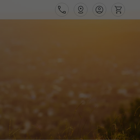
Área de Cliente
Agências
Contactos
Apoio ao cliente em Portugal
218 925 471
Apoio ao cliente no Estrangeiro