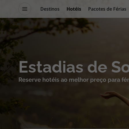
Destinos
Hotéis
Pacotes de Férias
Promoções
Blog TopViagens
Destinos
Escapadi
Estadias de S
Voos
Cruzeiros
Reserve hotéis ao melhor preço para fér
Hotéis
Promoçõe
Voos + Hotel
Especialis