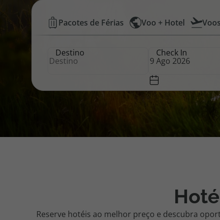
Hotéis
Pacotes de Férias
Voo + Hotel
Voo
Pacotes de Férias
Cheque V
Baratos
Destino
Check In
|
Disneyland ® Paris
Blog TopV
Top
Atlântico
Hoté
Reserve hotéis ao melhor preço e descubra opor