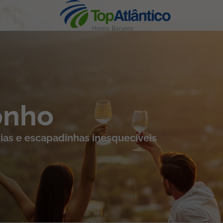
Hotéis Baratos
nhas
onho
ias e escapadinhas inesquecíveis
s
tas