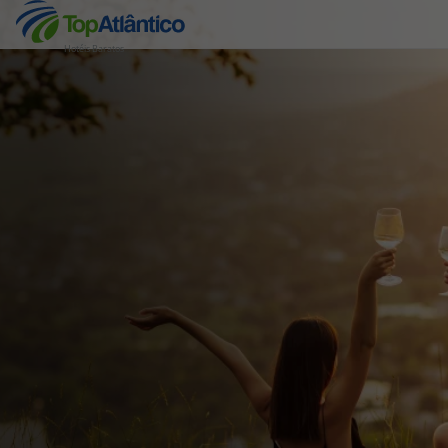
Hotéis Baratos
Destinos
Voos
Hotéis
Voos + Hotel
Pacotes de Férias
Disneyland ® Paris
Escapadinhas