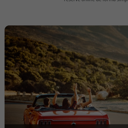
topatlantico@topatlantico.com