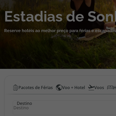
Cruzeiros
Estadias de So
Promoções
Reserve hotéis ao melhor preço para férias e escapadin
Especialistas
Cheque Viagem
Rede de Lojas
Blog TopViagens
Hotéis
Pacotes de Férias
Voo + Hotel
Voos
H
Baratos
Área de Cliente
Destino
|