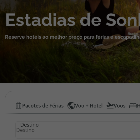
Cruzeiros
Estadias de So
Promoções
Reserve hotéis ao melhor preço para férias e escapadin
Especialistas
Cheque Viagem
Rede de Lojas
Blog TopViagens
Hotéis
Pacotes de Férias
Voo + Hotel
Voos
H
Baratos
Área de Cliente
Destino
|