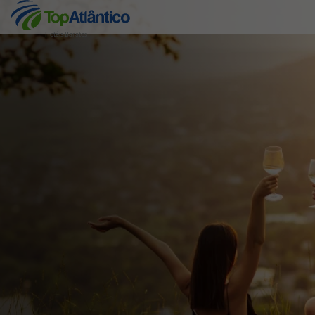
Hotéis Baratos
Destinos
Voos
Hotéis
Voos + Hotel
Pacotes de Férias
Disneyland ® Paris
Escapadinhas