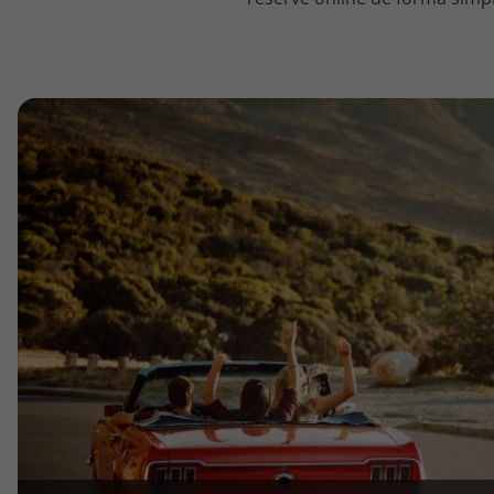
topatlantico@topatlantico.com