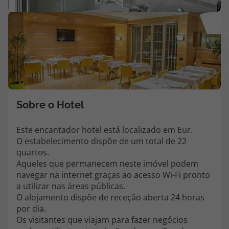
Agências
V
m
Contactos
fo
(
Apoio ao cliente em Portugal
218 925 471
Custo de uma chamada para a rede fixa nacional.
Sobre o Hotel
Apoio ao cliente no Estrangeiro
218 925 471
Este encantador hotel está localizado em Eur.
O estabelecimento dispõe de um total de 22
Custo de uma chamada para a rede fixa nacional.
quartos.
A sua agência de viagens Top Atlântico tem a preocupação de estar
Aqueles que permanecem neste imóvel podem
sempre mais perto de si, para maior comodidade e total facilidade
navegar na internet graças ao acesso Wi-Fi pronto
na marcação das suas viagens, tem ainda ao seu dispor o nosso call
a utilizar nas áreas públicas.
center a funcionar todos os dias úteis das 10:00 às 20:00 e Sábado
O alojamento dispõe de receção aberta 24 horas
das 10:00 às 14:00.
por dia.
Os visitantes que viajam para fazer negócios