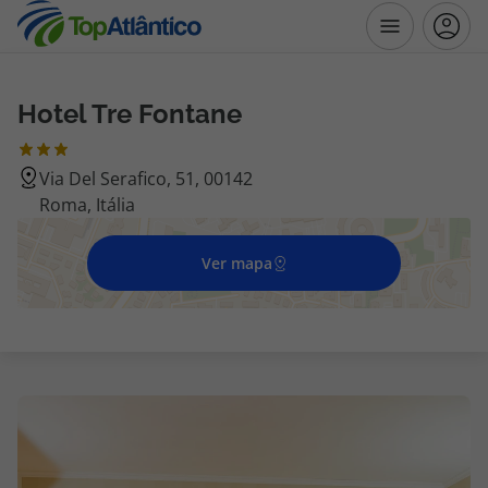
Hotel Tre Fontane
Destinos
Via Del Serafico, 51, 00142
Voos
Roma, Itália
Hotéis
Ver mapa
Voos + Hotel
Pacotes de Férias
Disneyland ® Paris
Escapadinhas