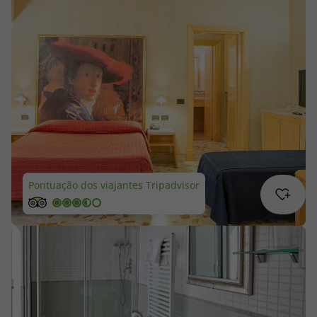
Cruzeiros
Promoções
Especialistas
Cheque Viagem
Rede de Lojas
Pontuação dos viajantes Tripadvisor
Blog TopViagens
Área de Cliente