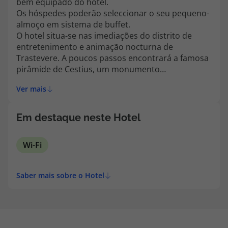
bem equipado do hotel.
topatlantico@topatlantico.com
Os hóspedes poderão seleccionar o seu pequeno-
almoço em sistema de buffet.
O hotel situa-se nas imediações do distrito de
entretenimento e animação nocturna de
Trastevere. A poucos passos encontrará a famosa
pirâmide de Cestius, um monumento
surpreendente da cidade. Nas imediações existe
Ver mais
ainda uma estação de metro, com o qual poderá
alcançar em poucos minutos o conhecido Coliseu,
as ruas comerciais da cidade ou a estação central
Em destaque neste Hotel
de comboios Termini.
Wi-Fi
Saber mais sobre o Hotel