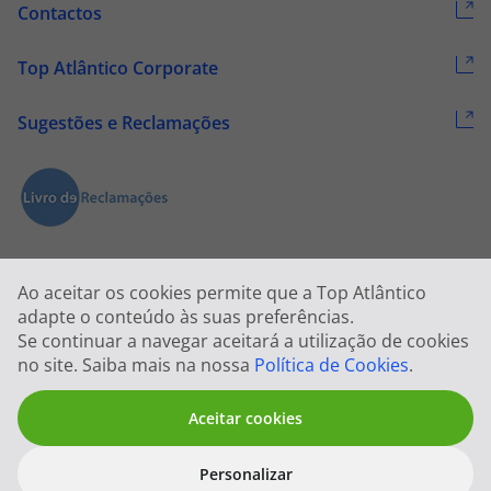
Contactos
Top Atlântico Corporate
Sugestões e Reclamações
Ao aceitar os cookies permite que a Top Atlântico
adapte o conteúdo às suas preferências.
Se continuar a navegar aceitará a utilização de cookies
2026 © Todos os direitos reservados:
Top Atlântico, Viagens e Turismo
no site. Saiba mais na nossa
Política de Cookies
.
S.A. – RNAVT 1833
Aceitar cookies
Personalizar