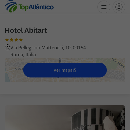
Hotel Abitart
Destinos
Via Pellegrino Matteucci, 10, 00154
Voos
Roma, Itália
Hotéis
Ver mapa
Voos + Hotel
Pacotes de Férias
Disneyland ® Paris
Escapadinhas