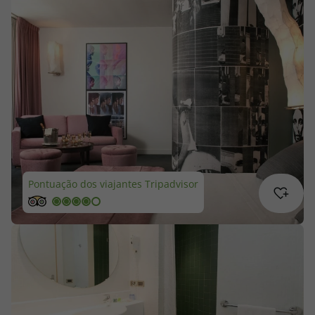
Cruzeiros
Promoções
Especialistas
Cheque Viagem
Rede de Lojas
Pontuação dos viajantes Tripadvisor
Blog TopViagens
Área de Cliente