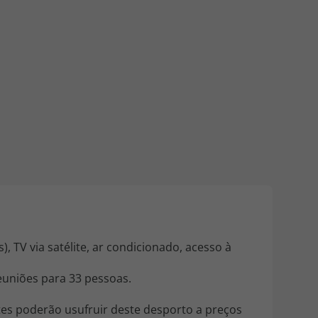
218 925 471
A sua agência de viagens Top Atlântico tem a preocupação de
estar sempre mais perto de si, para maior comodidade e total
facilidade na marcação das suas viagens, tem ainda ao seu
dispor o nosso call center a funcionar todos os dias úteis das
10:00 às 20:00 e Sábado das 10:00 às 14:00.
 TV via satélite, ar condicionado, acesso à
euniões para 33 pessoas.
tes poderão usufruir deste desporto a preços