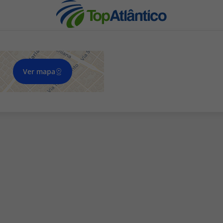
Ver mapa
nhas
s
tas