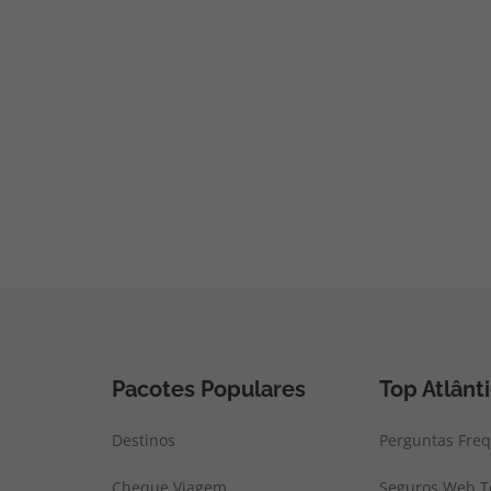
Pacotes Populares
Top Atlânt
Destinos
Perguntas Fre
Cheque Viagem
Seguros Web To