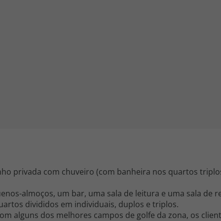
iagem
iagens
o privada com chuveiro (com banheira nos quartos triplos),
enos-almoços, um bar, uma sala de leitura e uma sala de r
artos divididos em individuais, duplos e triplos.
com alguns dos melhores campos de golfe da zona, os clien