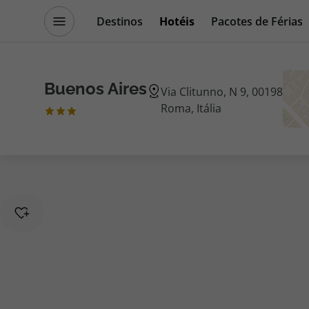
Destinos
Hotéis
Pacotes de Férias
Promoções
Blog TopViagens
Buenos Aires
Via Clitunno, N 9, 00198
Roma, Itália
Destinos
Escapadi
Voos
Cruzeiros
Hotéis
Promoçõe
Voos + Hotel
Especialis