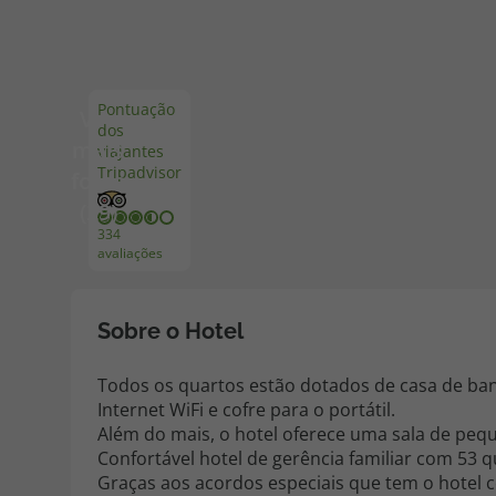
Pacotes de Férias
Cheque V
Pontuação
Ver
dos
Disneyland ® Paris
Blog TopV
mais
viajantes
Tripadvisor
fotos
(29)
334
avaliações
Sobre o Hotel
Todos os quartos estão dotados de casa de banh
Internet WiFi e cofre para o portátil.
Além do mais, o hotel oferece uma sala de pequ
Confortável hotel de gerência familiar com 53 qu
Graças aos acordos especiais que tem o hotel 