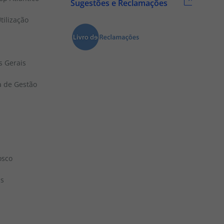
Sugestões e Reclamações
tilização
s Gerais
a de Gestão
osco
ns