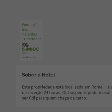
Pacotes de Férias
Cheque V
Pontuação
Ver
dos
Disneyland ® Paris
Blog TopV
mais
viajantes
Tripadvisor
fotos
(69)
517
avaliações
Sobre o Hotel
Esta propriedade está localizada em Rome. Há 
de receção 24 horas. Os hóspedes podem usufru
ser útil para quem chega de carro.