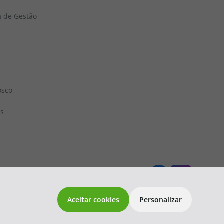
a de Gestão
osco
ns
 1833
topatlantico@topatlantico.com
Aceitar cookies
Personalizar