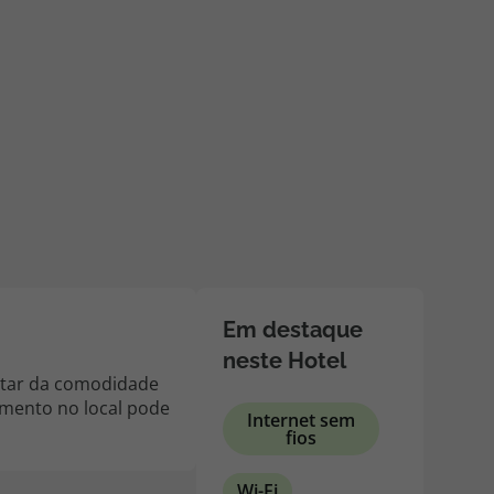
218 925 471
A sua agência de viagens Top Atlântico tem a preocupação de
estar sempre mais perto de si, para maior comodidade e total
facilidade na marcação das suas viagens, tem ainda ao seu
dispor o nosso call center a funcionar todos os dias úteis das
10:00 às 20:00 e Sábado das 10:00 às 14:00.
Em destaque
neste Hotel
utar da comodidade
amento no local pode
Internet sem
fios
Wi-Fi