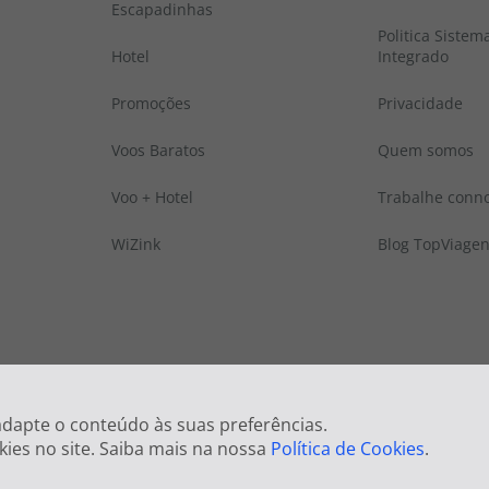
Escapadinhas
Politica Sistem
Hotel
Integrado
Promoções
Privacidade
Voos Baratos
Quem somos
Voo + Hotel
Trabalhe conn
WiZink
Blog TopViage
 © Todos os direitos reservados:
Top Atlântico, Viagens e Turismo S.A. – RNAVT
 adapte o conteúdo às suas preferências.
kies no site. Saiba mais na nossa
Política de Cookies
.