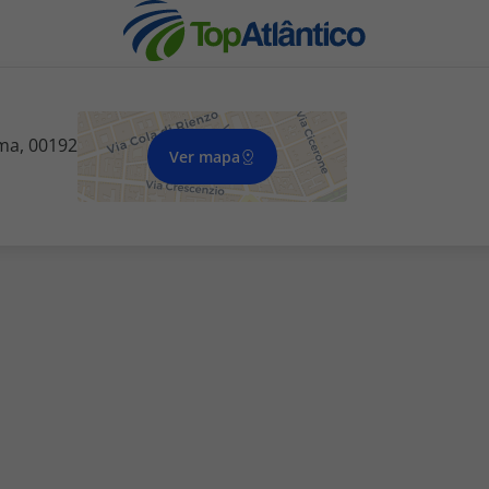
oma, 00192
Ver mapa
nhas
s
tas