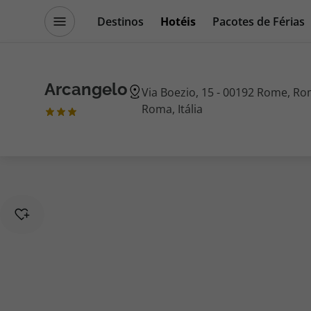
Destinos
Hotéis
Pacotes de Férias
Promoções
Blog TopViagens
Arcangelo
Via Boezio, 15 - 00192 Rome, R
Roma, Itália
Destinos
Escapadi
Voos
Cruzeiros
Hotéis
Promoçõe
Voos + Hotel
Especialis