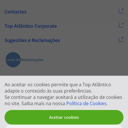
Contactos
Top Atlântico Corporate
Sugestões e Reclamações
Ao aceitar os cookies permite que a Top Atlântico
adapte o conteúdo às suas preferências.
Se continuar a navegar aceitará a utilização de cookies
2026 © Todos os direitos reservados:
Top Atlântico, Viagens e Turismo
no site. Saiba mais na nossa
Política de Cookies
.
S.A. – RNAVT 1833
Aceitar cookies