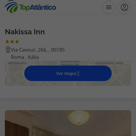
Nakissa Inn
Destinos
Via Cavour, 266, , 00185
Voos
Roma , Itália
Hotéis
Ver mapa
Voos + Hotel
Pacotes de Férias
Disneyland ® Paris
Escapadinhas