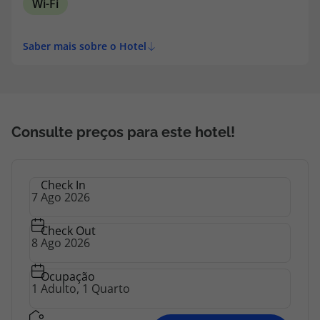
Wi-Fi
topatlantico@topatlantico.com
Saber mais sobre o Hotel
Consulte preços para este hotel!
Check In
Check Out
Ocupação