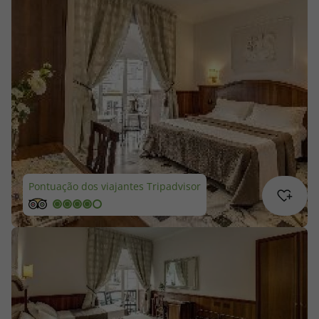
Cruzeiros
Promoções
Especialistas
Cheque Viagem
Rede de Lojas
Pontuação dos viajantes Tripadvisor
Blog TopViagens
Área de Cliente