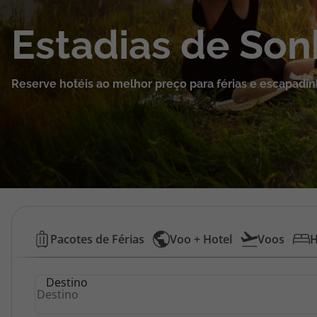
Cruzeiros
Estadias de So
Promoções
Reserve hotéis ao melhor preço para férias e escapadin
Especialistas
Cheque Viagem
Rede de Lojas
Blog TopViagens
Hotéis
Pacotes de Férias
Voo + Hotel
Voos
H
Baratos
Área de Cliente
Destino
|