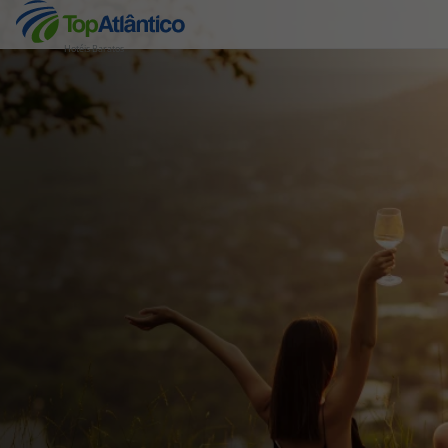
Hotéis Baratos
Destinos
Voos
Hotéis
Voos + Hotel
Pacotes de Férias
Disneyland ® Paris
Escapadinhas