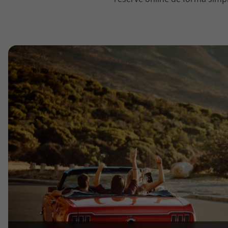
topatlantico@topatlantico.com